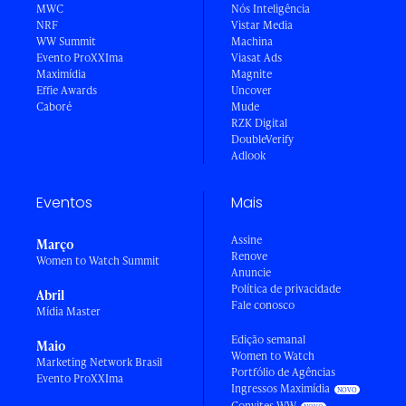
MWC
Nós Inteligência
NRF
Vistar Media
WW Summit
Machina
Evento ProXXIma
Viasat Ads
Maximídia
Magnite
Effie Awards
Uncover
Caboré
Mude
RZK Digital
DoubleVerify
Adlook
Eventos
Mais
Assine
Março
Renove
Women to Watch Summit
Anuncie
Política de privacidade
Abril
Fale conosco
Mídia Master
Edição semanal
Maio
Women to Watch
Marketing Network Brasil
Portfólio de Agências
Evento ProXXIma
Ingressos Maximídia
Convites WW