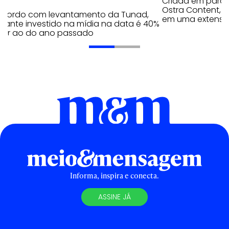
Criada em parc
Ostra Content, i
acordo com levantamento da Tunad,
em uma extensão
tante investido na mídia na data é 40%
erior ao do ano passado
Informa, inspira e conecta.
ASSINE JÁ