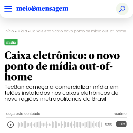
Início
▸
Mídia
▸
Caixa eletrônico: o novo ponto de mídia out-of-home
mídia
Caixa eletrônico: o novo
ponto de mídia out-of-
home
TecBan começa a comercializar mídia em
telões instalados nos caixas eletrônicos de
nove regiões metropolitanas do Brasil
ouça este conteúdo
readme
1.0x
0:00