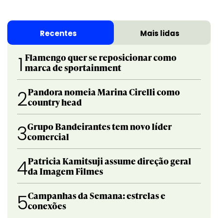
Recentes
Mais lidas
Flamengo quer se reposicionar como
1
marca de sportainment
Pandora nomeia Marina Cirelli como
2
country head
Grupo Bandeirantes tem novo líder
3
comercial
Patricia Kamitsuji assume direção geral
4
da Imagem Filmes
Campanhas da Semana: estrelas e
5
conexões