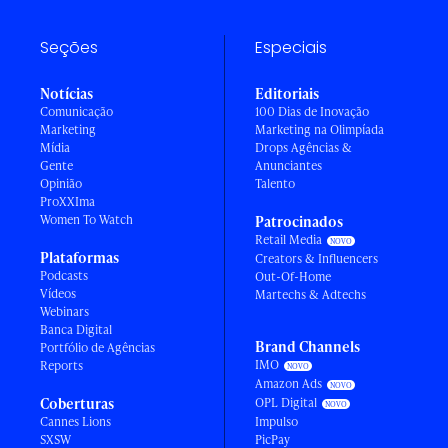
Seções
Especiais
Notícias
Editoriais
Comunicação
100 Dias de Inovação
Marketing
Marketing na Olimpíada
Mídia
Drops Agências &
Gente
Anunciantes
Opinião
Talento
ProXXIma
Women To Watch
Patrocinados
Retail Media
Plataformas
Creators & Influencers
Podcasts
Out-Of-Home
Vídeos
Martechs & Adtechs
Webinars
Banca Digital
Brand Channels
Portfólio de Agências
IMO
Reports
Amazon Ads
Coberturas
OPL Digital
Cannes Lions
Impulso
SXSW
PicPay