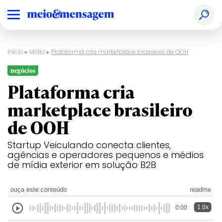
Início
▸
Mídia
▸
Plataforma cria marketplace brasileiro de OOH
negócios
Plataforma cria
marketplace brasileiro
de OOH
Startup Veiculando conecta clientes,
agências e operadores pequenos e médios
de mídia exterior em solução B2B
ouça este conteúdo
readme
1.0x
0:00