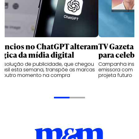
úncios no ChatGPT alteram
TV Gazeta 
ógica da mídia digital
para celebr
a solução de publicidade, que chegou
Campanha institu
Brasil esta semana, transpõe as marcas
emissora com o 
a outro momento na compra
projeta futuro