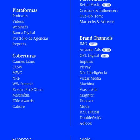
Retail Media
Plataformas
Creators & Influencers
Podcasts
Out-Of-Home
Vídeos
Martechs & Adtechs
Webinars
Banca Digital
Brand Channels
Portfólio de Agências
IMO
Reports
Amazon Ads
Coberturas
OPL Digital
Cannes Lions
Impulso
SXSW
PicPay
MWC
Nós Inteligência
NRF
Vistar Media
WW Summit
Machina
Evento ProXXIma
Viasat Ads
Maximídia
Magnite
Effie Awards
Uncover
Caboré
Mude
RZK Digital
DoubleVerify
Adlook
Eventos
Mais