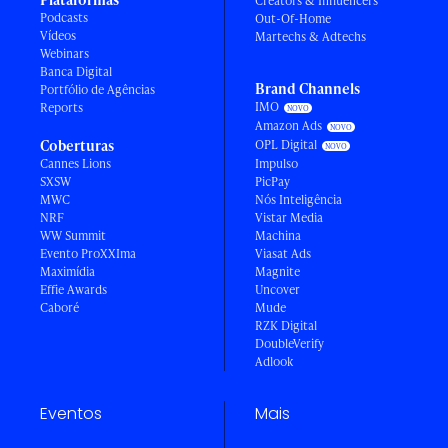
Creators & Influencers
Podcasts
Out-Of-Home
Vídeos
Martechs & Adtechs
Webinars
Banca Digital
Brand Channels
Portfólio de Agências
IMO
Reports
Amazon Ads
Coberturas
OPL Digital
Cannes Lions
Impulso
SXSW
PicPay
MWC
Nós Inteligência
NRF
Vistar Media
WW Summit
Machina
Evento ProXXIma
Viasat Ads
Maximídia
Magnite
Effie Awards
Uncover
Caboré
Mude
RZK Digital
DoubleVerify
Adlook
Eventos
Mais