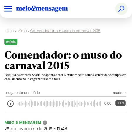
Início
▸
Mídia
▸
Comendador: o muso do carnaval 2015
mídia
Comendador: o muso do
carnaval 2015
Pesquisa da empresa Spark Inc aponta o ator Alexandre Nero como a celebridade campeã em
engajamento no Instagram durante a folia
ouça este conteúdo
readme
1.0x
0:00
MEIO & MENSAGEM
i
25 de fevereiro de 2015 - 11h48