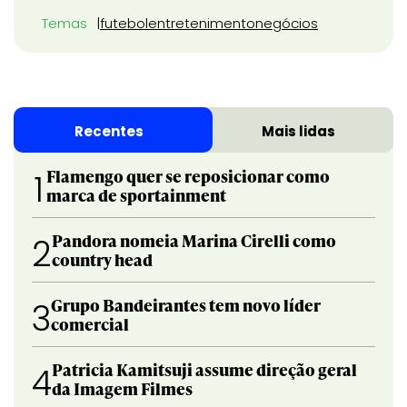
Temas
futebol
entretenimento
negócios
Recentes
Mais lidas
Flamengo quer se reposicionar como
1
marca de sportainment
Pandora nomeia Marina Cirelli como
2
country head
Grupo Bandeirantes tem novo líder
3
comercial
Patricia Kamitsuji assume direção geral
4
da Imagem Filmes