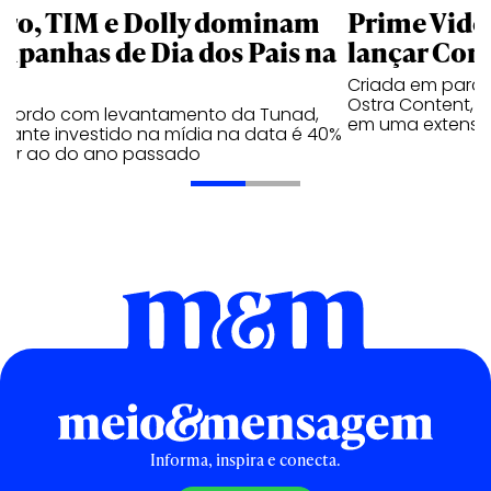
aro, TIM e Dolly dominam
Prime Video
mpanhas de Dia dos Pais na
lançar Corr
Criada em parc
Ostra Content, i
acordo com levantamento da Tunad,
em uma extensão
tante investido na mídia na data é 40%
erior ao do ano passado
Informa, inspira e conecta.