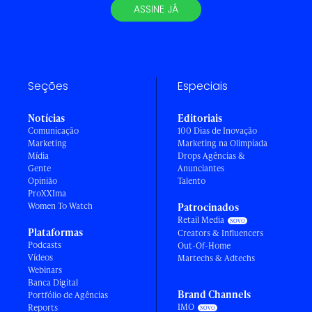
ASSINE JÁ
Seções
Especiais
Notícias
Editoriais
Comunicação
100 Dias de Inovação
Marketing
Marketing na Olimpíada
Mídia
Drops Agências &
Gente
Anunciantes
Opinião
Talento
ProXXIma
Women To Watch
Patrocinados
Retail Media
Plataformas
Creators & Influencers
Podcasts
Out-Of-Home
Vídeos
Martechs & Adtechs
Webinars
Banca Digital
Brand Channels
Portfólio de Agências
IMO
Reports