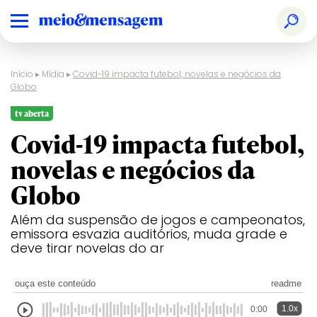
Início
▸
Mídia
▸
Covid-19 impacta futebol, novelas e negócios da
Globo
tv aberta
Covid-19 impacta futebol,
novelas e negócios da
Globo
Além da suspensão de jogos e campeonatos,
emissora esvazia auditórios, muda grade e
deve tirar novelas do ar
ouça este conteúdo
readme
1.0x
0:00