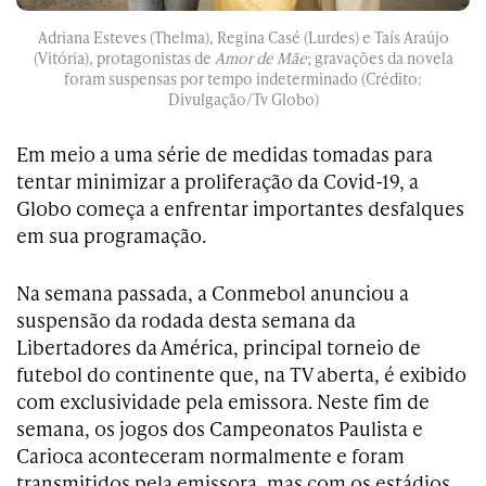
Adriana Esteves (Thelma), Regina Casé (Lurdes) e Taís Araújo
(Vitória), protagonistas de
Amor de Mãe
; gravações da novela
foram suspensas por tempo indeterminado (Crédito:
Divulgação/Tv Globo)
Em meio a uma série de medidas tomadas para
tentar minimizar a proliferação da Covid-19, a
Globo começa a enfrentar importantes desfalques
em sua programação.
Na semana passada, a Conmebol anunciou a
suspensão da rodada desta semana da
Libertadores da América, principal torneio de
futebol do continente que, na TV aberta, é exibido
com exclusividade pela emissora. Neste fim de
semana, os jogos dos Campeonatos Paulista e
Carioca aconteceram normalmente e foram
transmitidos pela emissora, mas com os estádios