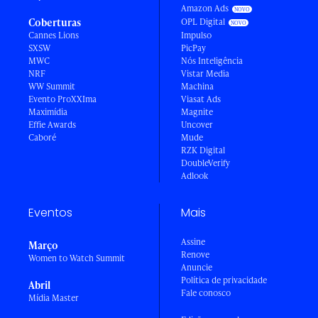
Amazon Ads
Coberturas
OPL Digital
Cannes Lions
Impulso
SXSW
PicPay
MWC
Nós Inteligência
NRF
Vistar Media
WW Summit
Machina
Evento ProXXIma
Viasat Ads
Maximídia
Magnite
Effie Awards
Uncover
Caboré
Mude
RZK Digital
DoubleVerify
Adlook
Eventos
Mais
Assine
Março
Renove
Women to Watch Summit
Anuncie
Política de privacidade
Abril
Fale conosco
Mídia Master