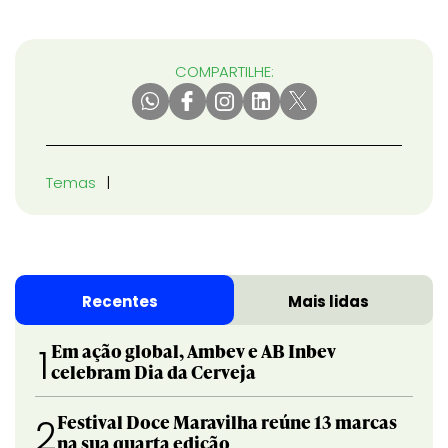
COMPARTILHE:
Temas
Recentes
Mais lidas
Em ação global, Ambev e AB Inbev
1
celebram Dia da Cerveja
Festival Doce Maravilha reúne 13 marcas
2
na sua quarta edição