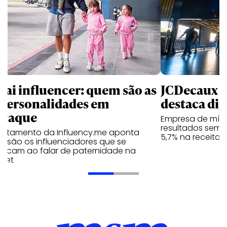
pai influencer: quem são as
JCDecaux cr
 personalidades em
destaca dig
staque
Empresa de mídi
resultados seme
antamento da Influency.me aponta
5,7% na receita 
s são os influenciadores que se
tacam ao falar de paternidade na
rnet