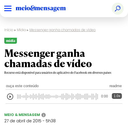
Início
▸
Mídia
▸
Messenger ganha chamadas de vídeo
mídia
Messenger ganha
chamadas de vídeo
Recurso está disponível para usuários do aplicativo do Facebook em diversos países
ouça este conteúdo
readme
1.0x
0:00
MEIO & MENSAGEM
i
27 de abril de 2015 - 5h38