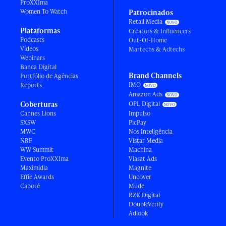
ProXXIma
Women To Watch
Patrocinados
Retail Media
Plataformas
Creators & Influencers
Podcasts
Out-Of-Home
Vídeos
Martechs & Adtechs
Webinars
Banca Digital
Brand Channels
Portfólio de Agências
IMO
Reports
Amazon Ads
Coberturas
OPL Digital
Cannes Lions
Impulso
SXSW
PicPay
MWC
Nós Inteligência
NRF
Vistar Media
WW Summit
Machina
Evento ProXXIma
Viasat Ads
Maximídia
Magnite
Effie Awards
Uncover
Caboré
Mude
RZK Digital
DoubleVerify
Adlook