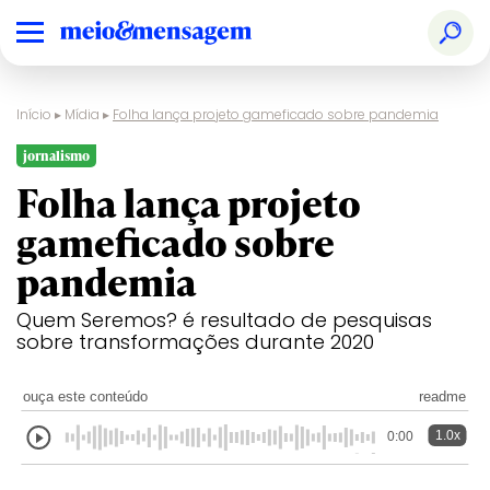
Início
▸
Mídia
▸
Folha lança projeto gameficado sobre pandemia
jornalismo
Folha lança projeto
gameficado sobre
pandemia
Quem Seremos? é resultado de pesquisas
sobre transformações durante 2020
ouça este conteúdo
readme
1.0x
0:00