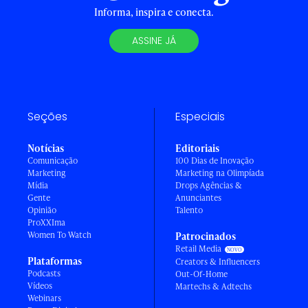
Informa, inspira e conecta.
ASSINE JÁ
Seções
Especiais
Notícias
Editoriais
Comunicação
100 Dias de Inovação
Marketing
Marketing na Olimpíada
Mídia
Drops Agências &
Gente
Anunciantes
Opinião
Talento
ProXXIma
Women To Watch
Patrocinados
Retail Media
Plataformas
Creators & Influencers
Podcasts
Out-Of-Home
Vídeos
Martechs & Adtechs
Webinars