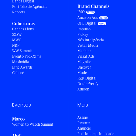
Banca Digital
Brand Channels
Portfólio de Agências
IMO
Reports
Amazon Ads
Coberturas
OPL Digital
Cannes Lions
Impulso
SXSW
PicPay
MWC
Nós Inteligência
NRF
Vistar Media
WW Summit
Machina
Evento ProXXIma
Viasat Ads
Maximídia
Magnite
Effie Awards
Uncover
Caboré
Mude
RZK Digital
DoubleVerify
Adlook
Eventos
Mais
Assine
Março
Renove
Women to Watch Summit
Anuncie
Política de privacidade
Abril