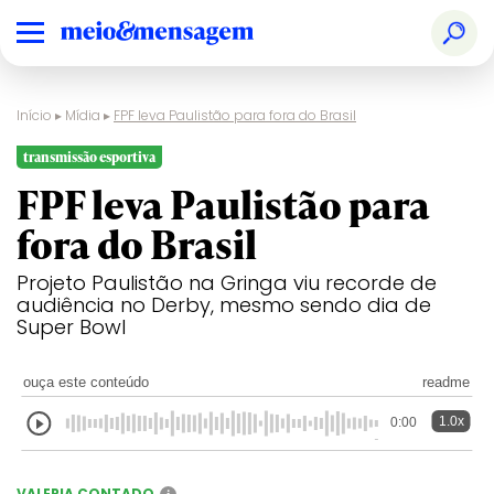
Início
▸
Mídia
▸
FPF leva Paulistão para fora do Brasil
transmissão esportiva
FPF leva Paulistão para
fora do Brasil
Projeto Paulistão na Gringa viu recorde de
audiência no Derby, mesmo sendo dia de
Super Bowl
ouça este conteúdo
readme
1.0x
0:00
VALERIA CONTADO