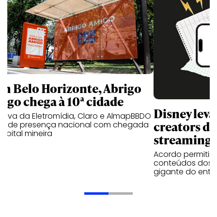
m Belo Horizonte, Abrigo
igo chega à 10ª cidade
Disney lev
iativa da Eletromídia, Claro e AlmapBBDO
creators do
ande presença nacional com chegada
apital mineira
streaming
Acordo permitirá
conteúdos dos p
gigante do entr