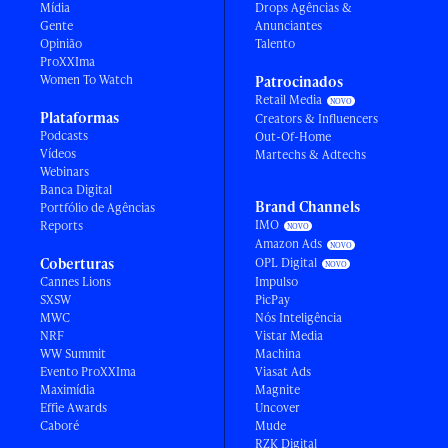
Mídia
Drops Agências &
Gente
Anunciantes
Opinião
Talento
ProXXIma
Women To Watch
Patrocinados
Retail Media
Plataformas
Creators & Influencers
Podcasts
Out-Of-Home
Vídeos
Martechs & Adtechs
Webinars
Banca Digital
Brand Channels
Portfólio de Agências
IMO
Reports
Amazon Ads
Coberturas
OPL Digital
Cannes Lions
Impulso
SXSW
PicPay
MWC
Nós Inteligência
NRF
Vistar Media
WW Summit
Machina
Evento ProXXIma
Viasat Ads
Maximídia
Magnite
Effie Awards
Uncover
Caboré
Mude
RZK Digital