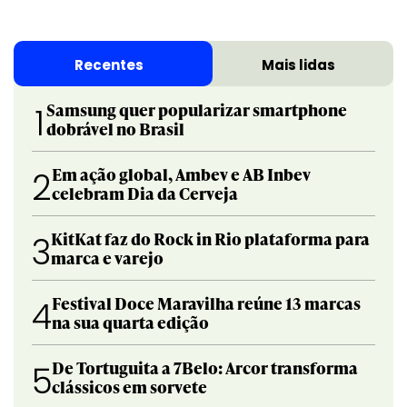
Recentes
Mais lidas
Samsung quer popularizar smartphone
1
dobrável no Brasil
Em ação global, Ambev e AB Inbev
2
celebram Dia da Cerveja
KitKat faz do Rock in Rio plataforma para
3
marca e varejo
Festival Doce Maravilha reúne 13 marcas
4
na sua quarta edição
De Tortuguita a 7Belo: Arcor transforma
5
clássicos em sorvete