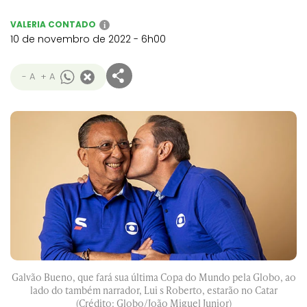
VALERIA CONTADO
i
10 de novembro de 2022 - 6h00
- A
+ A
Galvão Bueno, que fará sua última Copa do Mundo pela Globo, ao
lado do também narrador, Lui s Roberto, estarão no Catar
(Crédito: Globo/João Miguel Junior)