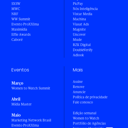
SXSW
PicPay
MWC
Nós Inteligência
NRF
Vistar Media
WW Summit
Machina
Evento ProXXIma
Viasat Ads
Maximídia
Magnite
Effie Awards
Uncover
Caboré
Mude
RZK Digital
DoubleVerify
Adlook
Eventos
Mais
Assine
Março
Renove
Women to Watch Summit
Anuncie
Política de privacidade
Abril
Fale conosco
Mídia Master
Edição semanal
Maio
Women to Watch
Marketing Network Brasil
Portfólio de Agências
Evento ProXXIma