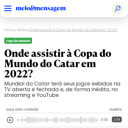
Início
▸
Mídia
▸
Onde assistir à Copa do Mundo do Catar em 2022?
copa do mundo
Onde assistir à Copa do
Mundo do Catar em
2022?
Mundial do Catar terá seus jogos exibidos na
TV aberta e fechada e, de forma inédita, no
streaming e YouTube
ouça este conteúdo
readme
1.0x
0:00