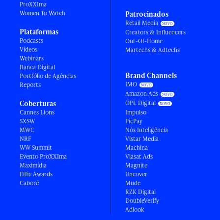
ProXXIma
Women To Watch
Patrocinados
Retail Media
Plataformas
Creators & Influencers
Podcasts
Out-Of-Home
Vídeos
Martechs & Adtechs
Webinars
Banca Digital
Brand Channels
Portfólio de Agências
IMO
Reports
Amazon Ads
Coberturas
OPL Digital
Cannes Lions
Impulso
SXSW
PicPay
MWC
Nós Inteligência
NRF
Vistar Media
WW Summit
Machina
Evento ProXXIma
Viasat Ads
Maximídia
Magnite
Effie Awards
Uncover
Caboré
Mude
RZK Digital
DoubleVerify
Adlook