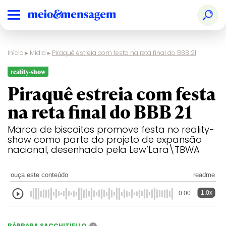
Início
▸
Mídia
▸
Piraquê estreia com festa na reta final do BBB 21
reality-show
Piraquê estreia com festa
na reta final do BBB 21
Marca de biscoitos promove festa no reality-
show como parte do projeto de expansão
nacional, desenhado pela Lew’Lara\TBWA
ouça este conteúdo
readme
1.0x
0:00
BÁRBARA SACCHITIELLO