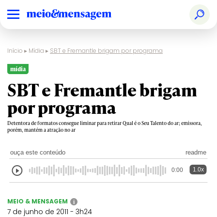
Início
▸
Mídia
▸
SBT e Fremantle brigam por programa
mídia
SBT e Fremantle brigam
por programa
Detentora de formatos consegue liminar para retirar Qual é o Seu Talento do ar; emissora,
porém, mantém a atração no ar
ouça este conteúdo
readme
1.0x
0:00
MEIO & MENSAGEM
i
7 de junho de 2011 - 3h24