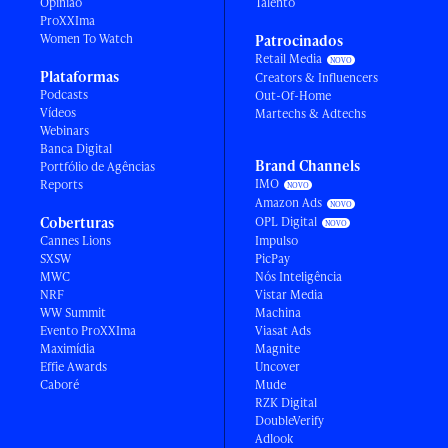
Opinião
Talento
ProXXIma
Women To Watch
Patrocinados
Retail Media
Plataformas
Creators & Influencers
Podcasts
Out-Of-Home
Vídeos
Martechs & Adtechs
Webinars
Banca Digital
Brand Channels
Portfólio de Agências
IMO
Reports
Amazon Ads
Coberturas
OPL Digital
Cannes Lions
Impulso
SXSW
PicPay
MWC
Nós Inteligência
NRF
Vistar Media
WW Summit
Machina
Evento ProXXIma
Viasat Ads
Maximídia
Magnite
Effie Awards
Uncover
Caboré
Mude
RZK Digital
DoubleVerify
Adlook