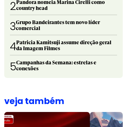
Pandora nomeia Marina Cirelli como
2
country head
Grupo Bandeirantes tem novo líder
3
comercial
Patricia Kamitsuji assume direção geral
4
da Imagem Filmes
Campanhas da Semana: estrelas e
5
conexões
veja também