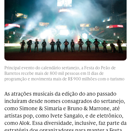
Principal evento do calendário sertanejo, a Festa do Peão de
Barretos recebe mais de 800 mil pessoas em 11 dias de
programção e movimenta mais de R$ 900 milhões com o turismo
As atrações musicais da edição do ano passado
incluíram desde nomes consagrados do sertanejo,
como Simone & Simaria e Bruno & Marrone, até
artistas pop, como Ivete Sangalo, e de eletrônico,
como Alok. Essa diversidade, inclusive, faz parte da
estratégia dos organizadores para manter a Festa