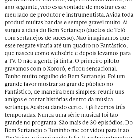
ano seguinte, veio essa vontade de mostrar esse
meu lado de produtor e instrumentista. A vida toda
produzi muitas bandas e sempre gravei muito. Aí
surgiu a ideia do Bem Sertanejo (duetos de Teló
com sertanejos de sucesso). Não imaginamos que
esse resgate viraria até um quadro no Fantástico,
que nasceu como websérie e depois levamos para
a TV. O não a gente já tinha. O primeiro piloto
gravamos com o Xororó, e ficou sensacional.
Tenho muito orgulho do Bem Sertanejo. Foi um
grande favor mostrar ao grande público no
Fantástico, de maneira bem simples: reunir uns
amigos e contar histórias dentro da música
sertaneja. Acabou dando certo. E já fizemos três
temporadas. Nunca uma série musical foi tão
grande no programa. São mais de 30 episódios. Do
Bem Sertanejo o Boninho me convidou para ir ao
The Voice, e fiquei muito feliz. E acabei entrando e