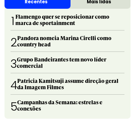
Recentes
Mais lidas
Flamengo quer se reposicionar como
1
marca de sportainment
Pandora nomeia Marina Cirelli como
2
country head
Grupo Bandeirantes tem novo líder
3
comercial
Patricia Kamitsuji assume direção geral
4
da Imagem Filmes
Campanhas da Semana: estrelas e
5
conexões