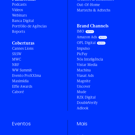
Podcasts
Out-Of-Home
Vídeos
Martechs & Adtechs
Webinars
Banca Digital
Brand Channels
Portfólio de Agências
IMO
Reports
Amazon Ads
Coberturas
OPL Digital
Cannes Lions
Impulso
SXSW
PicPay
MWC
Nós Inteligência
NRF
Vistar Media
WW Summit
Machina
Evento ProXXIma
Viasat Ads
Maximídia
Magnite
Effie Awards
Uncover
Caboré
Mude
RZK Digital
DoubleVerify
Adlook
Eventos
Mais