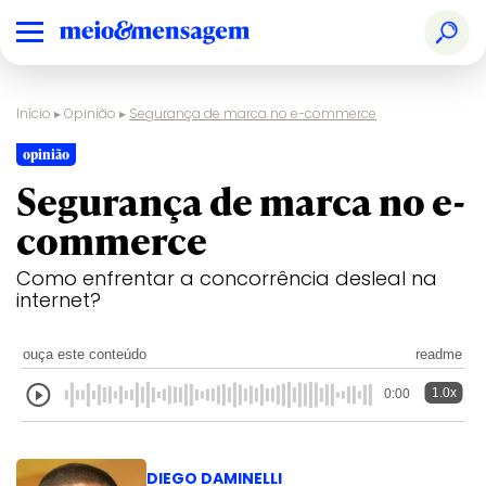
Início
▸
Opinião
▸
Segurança de marca no e-commerce
opinião
Segurança de marca no e-
commerce
Como enfrentar a concorrência desleal na
internet?
ouça este conteúdo
readme
1.0x
0:00
DIEGO DAMINELLI