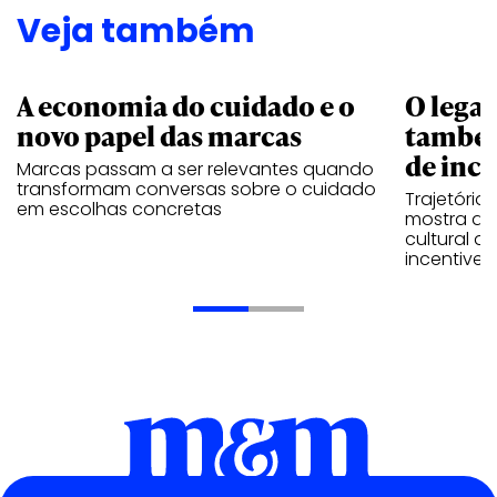
Veja também
A economia do cuidado e o
O legad
novo papel das marcas
também
de ince
Marcas passam a ser relevantes quando
transformam conversas sobre o cuidado
Trajetória
em escolhas concretas
mostra que
cultural 
incentive 