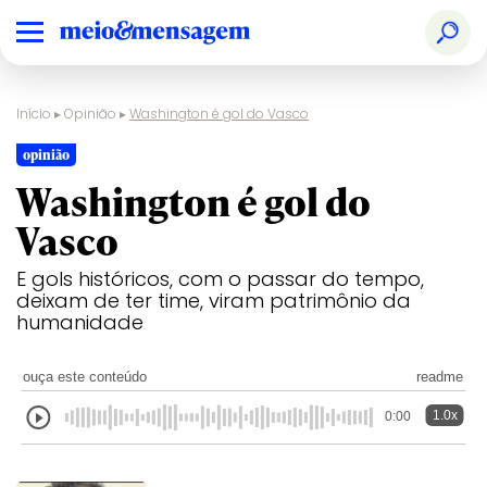
Início
▸
Opinião
▸
Washington é gol do Vasco
opinião
Washington é gol do
Vasco
E gols históricos, com o passar do tempo,
deixam de ter time, viram patrimônio da
humanidade
ouça este conteúdo
readme
1.0x
0:00