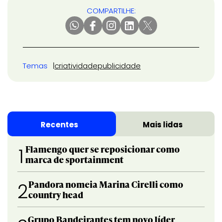
COMPARTILHE:
Temas
criatividade
publicidade
Recentes
Mais lidas
Flamengo quer se reposicionar como
1
marca de sportainment
Pandora nomeia Marina Cirelli como
2
country head
Grupo Bandeirantes tem novo líder