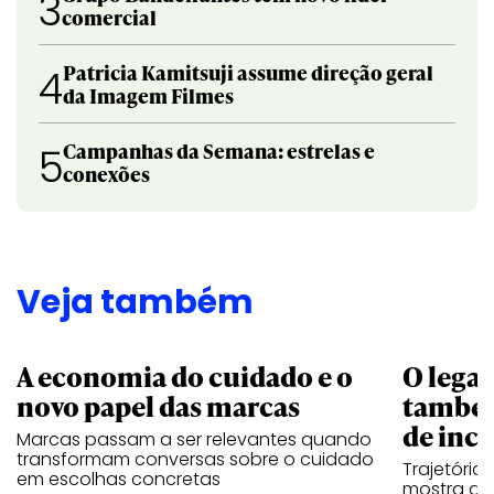
3
comercial
Patricia Kamitsuji assume direção geral
4
da Imagem Filmes
Campanhas da Semana: estrelas e
5
conexões
Veja também
A economia do cuidado e o
O legad
novo papel das marcas
também
de ince
Marcas passam a ser relevantes quando
transformam conversas sobre o cuidado
Trajetória
em escolhas concretas
mostra que