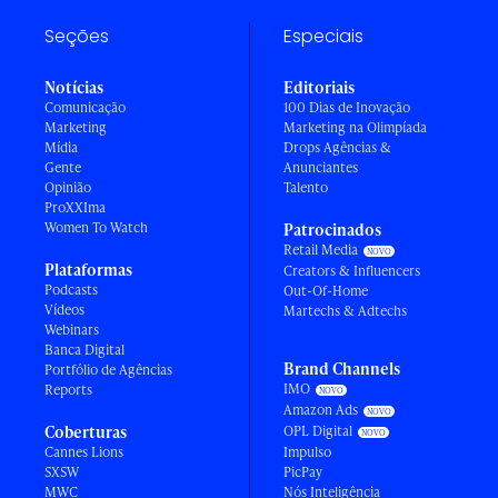
Seções
Especiais
Notícias
Editoriais
Comunicação
100 Dias de Inovação
Marketing
Marketing na Olimpíada
Mídia
Drops Agências &
Gente
Anunciantes
Opinião
Talento
ProXXIma
Women To Watch
Patrocinados
Retail Media
Plataformas
Creators & Influencers
Podcasts
Out-Of-Home
Vídeos
Martechs & Adtechs
Webinars
Banca Digital
Brand Channels
Portfólio de Agências
IMO
Reports
Amazon Ads
Coberturas
OPL Digital
Cannes Lions
Impulso
SXSW
PicPay
MWC
Nós Inteligência