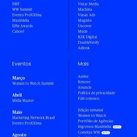
NRF
Vistar Media
WW Summit
Machina
Evento ProXXIma
Viasat Ads
Maximídia
Magnite
Effie Awards
Uncover
Caboré
Mude
RZK Digital
DoubleVerify
Adlook
Eventos
Mais
Assine
Março
Renove
Women to Watch Summit
Anuncie
Política de privacidade
Abril
Fale conosco
Mídia Master
Edição semanal
Maio
Women to Watch
Marketing Network Brasil
Portfólio de Agências
Evento ProXXIma
Ingressos Maximídia
Convites WW
Agosto