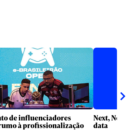
o de influenciadores
Next, Now #
rumo à profissionalização
data