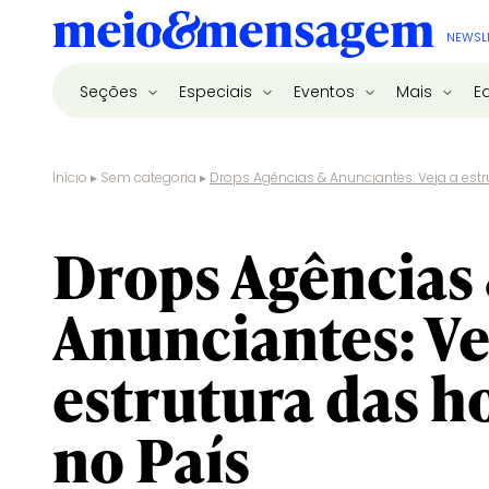
NEWSL
Seções
Especiais
Eventos
Mais
E
Início
▸
Sem categoria
▸
Drops Agências & Anunciantes: Veja a estr
sem categoria
Drops Agências
Anunciantes: Ve
estrutura das h
no País