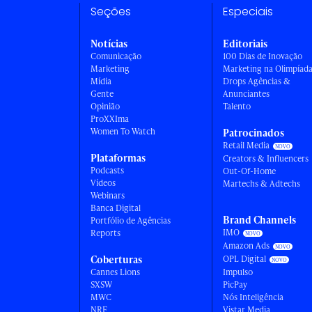
Seções
Especiais
Notícias
Editoriais
Comunicação
100 Dias de Inovação
Marketing
Marketing na Olimpíad
Mídia
Drops Agências &
Gente
Anunciantes
Opinião
Talento
ProXXIma
Women To Watch
Patrocinados
Retail Media
Plataformas
Creators & Influencers
Podcasts
Out-Of-Home
Vídeos
Martechs & Adtechs
Webinars
Banca Digital
Brand Channels
Portfólio de Agências
IMO
Reports
Amazon Ads
Coberturas
OPL Digital
Cannes Lions
Impulso
SXSW
PicPay
MWC
Nós Inteligência
NRF
Vistar Media