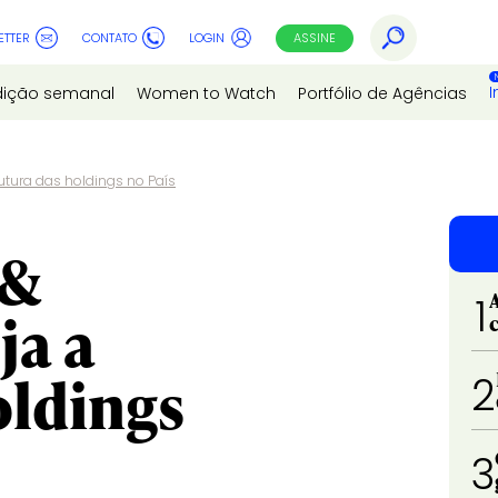
ETTER
CONTATO
LOGIN
ASSINE
I
dição semanal
Women to Watch
Portfólio de Agências
utura das holdings no País
 &
1
ja a
oldings
2
3