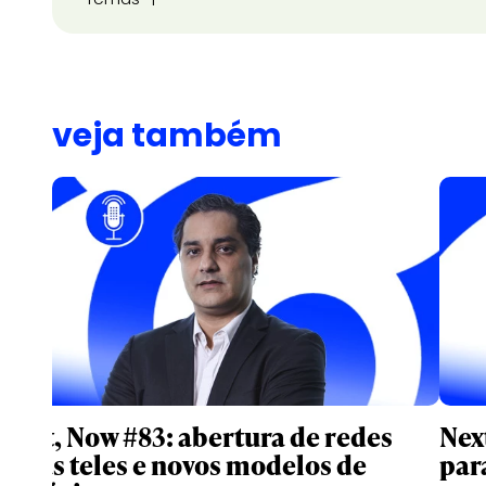
veja também
Next, Now #83: abertura de redes
Nex
pelas teles e novos modelos de
para