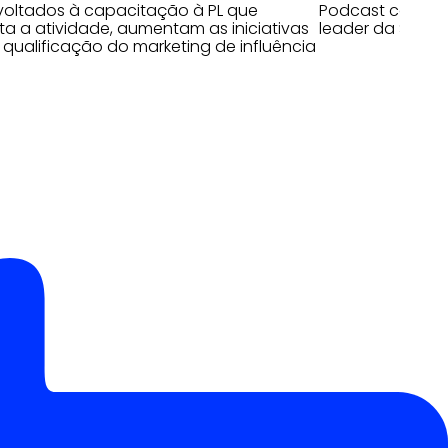
voltados à capacitação à PL que
Podcast com Isa
a a atividade, aumentam as iniciativas
leader da Soko
 qualificação do marketing de influência