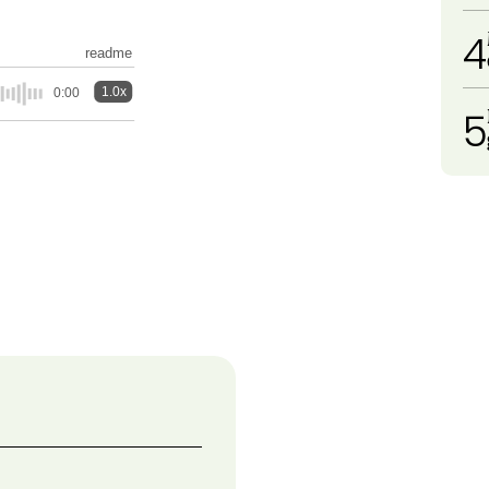
4
readme
1.0x
0:00
5