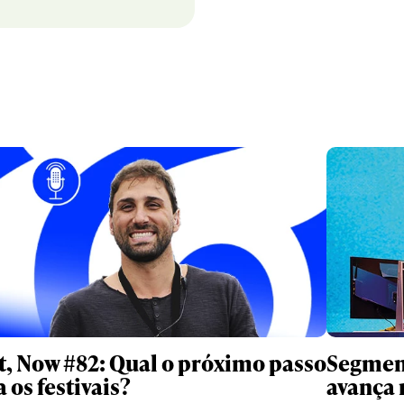
t, Now #82: Qual o próximo passo
Segment
 os festivais?
avança 