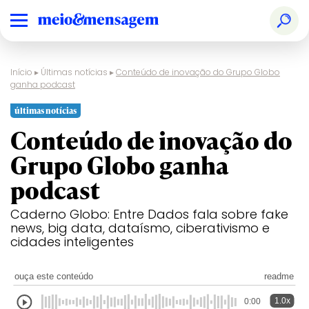
Início
▸
Últimas notícias
▸
Conteúdo de inovação do Grupo Globo
ganha podcast
últimas notícias
Conteúdo de inovação do
Grupo Globo ganha
podcast
Caderno Globo: Entre Dados fala sobre fake
news, big data, dataísmo, ciberativismo e
cidades inteligentes
ouça este conteúdo
readme
1.0x
0:00