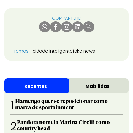
COMPARTILHE:
Temas
cidade inteligente
fake news
Recentes
Mais lidas
Flamengo quer se reposicionar como
1
marca de sportainment
Pandora nomeia Marina Cirelli como
2
country head