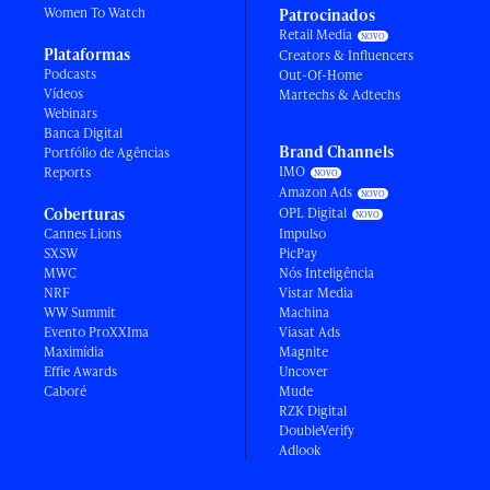
Women To Watch
Patrocinados
Retail Media
Plataformas
Creators & Influencers
Podcasts
Out-Of-Home
Vídeos
Martechs & Adtechs
Webinars
Banca Digital
Brand Channels
Portfólio de Agências
IMO
Reports
Amazon Ads
Coberturas
OPL Digital
Cannes Lions
Impulso
SXSW
PicPay
MWC
Nós Inteligência
NRF
Vistar Media
WW Summit
Machina
Evento ProXXIma
Viasat Ads
Maximídia
Magnite
Effie Awards
Uncover
Caboré
Mude
RZK Digital
DoubleVerify
Adlook