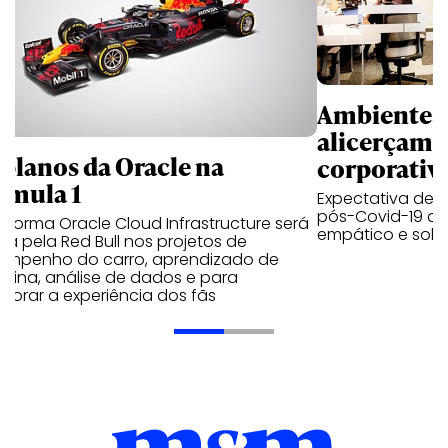
Ambientes 
alicerçam 
 planos da Oracle na
corporativ
rmula 1
Expectativa de p
pós-Covid-19 apo
aforma Oracle Cloud Infrastructure será
empático e solid
a pela Red Bull nos projetos de
empenho do carro, aprendizado de
uina, análise de dados e para
morar a experiência dos fãs