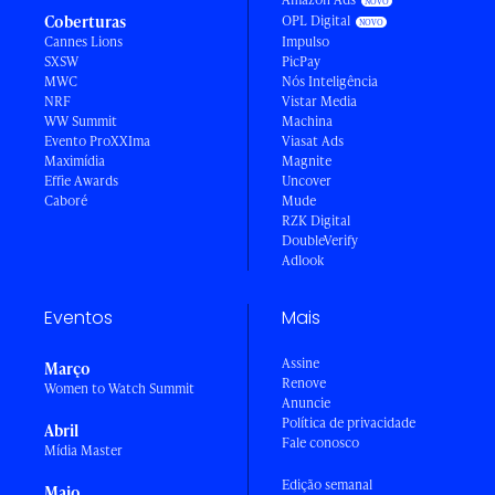
Coberturas
OPL Digital
Cannes Lions
Impulso
SXSW
PicPay
MWC
Nós Inteligência
NRF
Vistar Media
WW Summit
Machina
Evento ProXXIma
Viasat Ads
Maximídia
Magnite
Effie Awards
Uncover
Caboré
Mude
RZK Digital
DoubleVerify
Adlook
Eventos
Mais
Assine
Março
Renove
Women to Watch Summit
Anuncie
Política de privacidade
Abril
Fale conosco
Mídia Master
Edição semanal
Maio