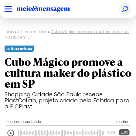
Início
▸
Últimas notícias
▸
Cubo Mágico promove a cultura maker do
plástico em SP
cultura urbana
Cubo Mágico promove a
cultura maker do plástico
em SP
Shopping Cidade São Paulo recebe
PlastCoLab, projeto criado pela Fábrica para
a PICPlast
ouça este conteúdo
readme
1.0x
0:00