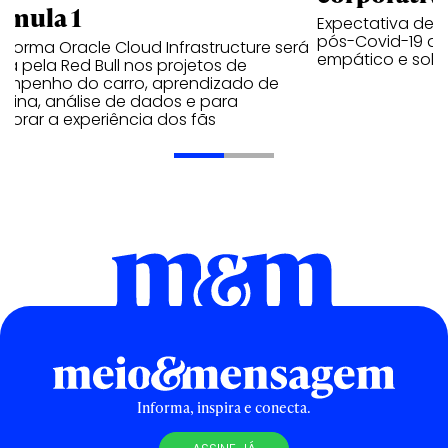
rmula 1
Expectativa de p
pós-Covid-19 apo
aforma Oracle Cloud Infrastructure será
empático e solid
a pela Red Bull nos projetos de
empenho do carro, aprendizado de
uina, análise de dados e para
morar a experiência dos fãs
Informa, inspira e conecta.