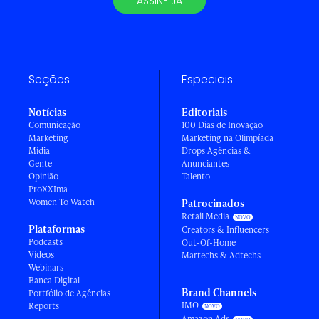
ASSINE JÁ
Seções
Especiais
Notícias
Editoriais
Comunicação
100 Dias de Inovação
Marketing
Marketing na Olimpíada
Mídia
Drops Agências &
Gente
Anunciantes
Opinião
Talento
ProXXIma
Women To Watch
Patrocinados
Retail Media
Plataformas
Creators & Influencers
Podcasts
Out-Of-Home
Vídeos
Martechs & Adtechs
Webinars
Banca Digital
Brand Channels
Portfólio de Agências
IMO
Reports
Amazon Ads