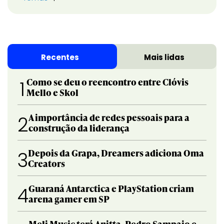
Recentes
Mais lidas
Como se deu o reencontro entre Clóvis
1
Mello e Skol
A importância de redes pessoais para a
2
construção da liderança
Depois da Grapa, Dreamers adiciona Oma
3
Creators
Guaraná Antarctica e PlayStation criam
4
arena gamer em SP
Meli Music terá Anitta, Pedro Sampaio e