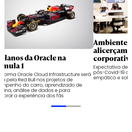
Ambientes 
alicerçam 
 planos da Oracle na
corporativ
rmula 1
Expectativa de p
pós-Covid-19 apo
aforma Oracle Cloud Infrastructure será
empático e solid
a pela Red Bull nos projetos de
empenho do carro, aprendizado de
uina, análise de dados e para
morar a experiência dos fãs