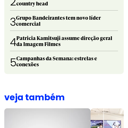
2
country head
Grupo Bandeirantes tem novo líder
3
comercial
Patricia Kamitsuji assume direção geral
4
da Imagem Filmes
Campanhas da Semana: estrelas e
5
conexões
veja também