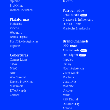
Opinião
Talento
ProXXIma
Women To Watch
Patrocinados
Retail Media
Plataformas
Creators & Influencers
Podcasts
Out-Of-Home
Vídeos
Martechs & Adtechs
Webinars
Banca Digital
Brand Channels
Portfólio de Agências
IMO
Reports
Amazon Ads
Coberturas
OPL Digital
Cannes Lions
Impulso
SXSW
PicPay
MWC
Nós Inteligência
NRF
Vistar Media
WW Summit
Machina
Evento ProXXIma
Viasat Ads
Maximídia
Magnite
Effie Awards
Uncover
Caboré
Mude
RZK Digital
DoubleVerify
Adlook