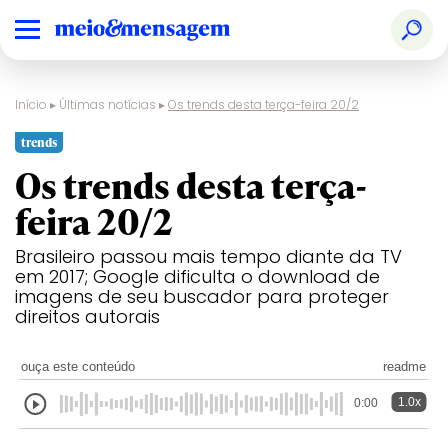
Início
▸
Últimas notícias
▸
Os trends desta terça-feira 20/2
trends
Os trends desta terça-
feira 20/2
Brasileiro passou mais tempo diante da TV
em 2017; Google dificulta o download de
imagens de seu buscador para proteger
direitos autorais
ouça este conteúdo
readme
1.0x
0:00