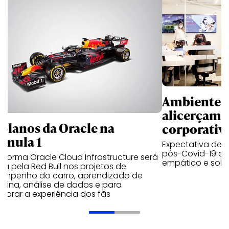
Ambientes 
alicerçam 
 planos da Oracle na
corporativ
rmula 1
Expectativa de p
pós-Covid-19 apo
aforma Oracle Cloud Infrastructure será
empático e solid
a pela Red Bull nos projetos de
empenho do carro, aprendizado de
uina, análise de dados e para
morar a experiência dos fãs