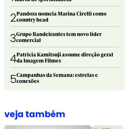
Pandora nomeia Marina Cirelli como
2
country head
Grupo Bandeirantes tem novo líder
3
comercial
Patricia Kamitsuji assume direção geral
4
da Imagem Filmes
Campanhas da Semana: estrelas e
5
conexões
veja também