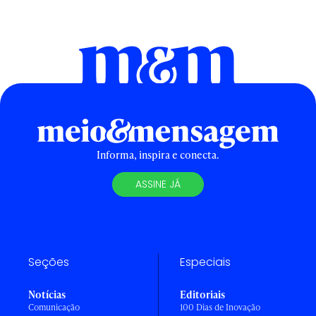
Informa, inspira e conecta.
ASSINE JÁ
Seções
Especiais
Notícias
Editoriais
Comunicação
100 Dias de Inovação