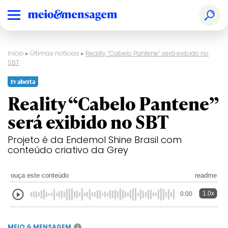
Início
▸
Últimas notícias
▸
Reality “Cabelo Pantene” será exibido no
SBT
tv aberta
Reality “Cabelo Pantene”
será exibido no SBT
Projeto é da Endemol Shine Brasil com
conteúdo criativo da Grey
ouça este conteúdo
readme
1.0x
0:00
MEIO & MENSAGEM
i