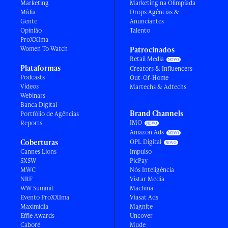
Marketing
Marketing na Olimpíada
Mídia
Drops Agências &
Gente
Anunciantes
Opinião
Talento
ProXXIma
Women To Watch
Patrocinados
Retail Media
Plataformas
Creators & Influencers
Podcasts
Out-Of-Home
Vídeos
Martechs & Adtechs
Webinars
Banca Digital
Brand Channels
Portfólio de Agências
IMO
Reports
Amazon Ads
Coberturas
OPL Digital
Cannes Lions
Impulso
SXSW
PicPay
MWC
Nós Inteligência
NRF
Vistar Media
WW Summit
Machina
Evento ProXXIma
Viasat Ads
Maximídia
Magnite
Effie Awards
Uncover
Caboré
Mude