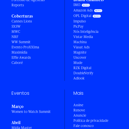
IMO
Reports
Amazon Ads
Coberturas
OPL Digital
Cannes Lions
Impulso
SXSW
PicPay
MWC
Nós Inteligência
NRF
Vistar Media
WW Summit
Machina
Evento ProXXIma
Viasat Ads
Maximídia
Magnite
Effie Awards
Uncover
Caboré
Mude
RZK Digital
DoubleVerify
Adlook
Eventos
Mais
Assine
Março
Renove
Women to Watch Summit
Anuncie
Política de privacidade
Abril
Fale conosco
Mídia Master