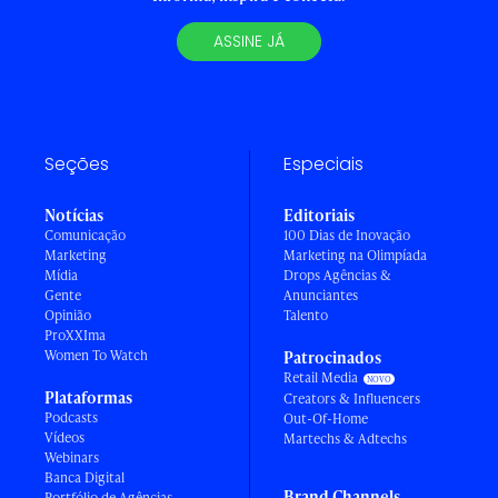
ASSINE JÁ
Seções
Especiais
Notícias
Editoriais
Comunicação
100 Dias de Inovação
Marketing
Marketing na Olimpíada
Mídia
Drops Agências &
Gente
Anunciantes
Opinião
Talento
ProXXIma
Women To Watch
Patrocinados
Retail Media
Plataformas
Creators & Influencers
Podcasts
Out-Of-Home
Vídeos
Martechs & Adtechs
Webinars
Banca Digital
Brand Channels
Portfólio de Agências