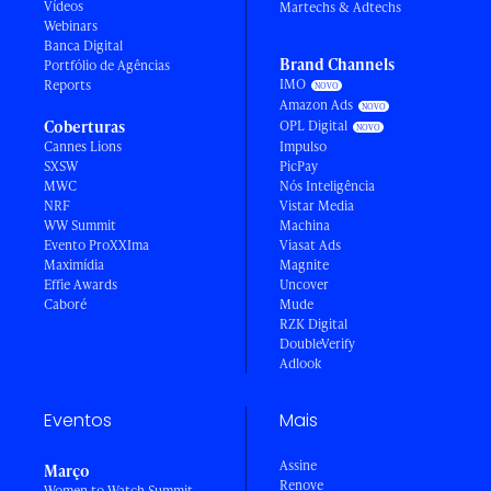
Vídeos
Martechs & Adtechs
Webinars
Banca Digital
Brand Channels
Portfólio de Agências
IMO
Reports
Amazon Ads
Coberturas
OPL Digital
Cannes Lions
Impulso
SXSW
PicPay
MWC
Nós Inteligência
NRF
Vistar Media
WW Summit
Machina
Evento ProXXIma
Viasat Ads
Maximídia
Magnite
Effie Awards
Uncover
Caboré
Mude
RZK Digital
DoubleVerify
Adlook
Eventos
Mais
Assine
Março
Renove
Women to Watch Summit