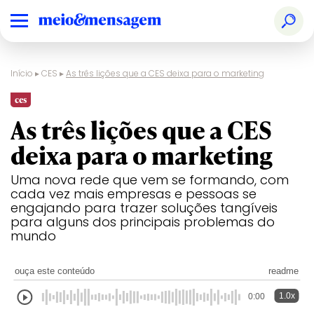
Início
▸
CES
▸
As três lições que a CES deixa para o marketing
ces
As três lições que a CES
deixa para o marketing
Uma nova rede que vem se formando, com
cada vez mais empresas e pessoas se
engajando para trazer soluções tangíveis
para alguns dos principais problemas do
mundo
ouça este conteúdo
readme
1.0x
0:00