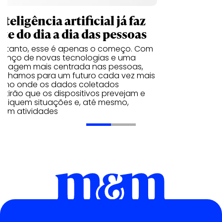
nteligência artificial já faz
te do dia a dia das pessoas
entanto, esse é apenas o começo. Com
vanço de novas tecnologias e uma
rdagem mais centrada nas pessoas,
inhamos para um futuro cada vez mais
ximo onde os dados coletados
itirão que os dispositivos prevejam e
tifiquem situações e, até mesmo,
iram atividades