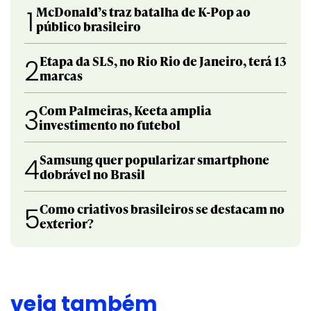
McDonald’s traz batalha de K-Pop ao
1
público brasileiro
Etapa da SLS, no Rio Rio de Janeiro, terá 13
2
marcas
Com Palmeiras, Keeta amplia
3
investimento no futebol
Samsung quer popularizar smartphone
4
dobrável no Brasil
Como criativos brasileiros se destacam no
5
exterior?
veja também