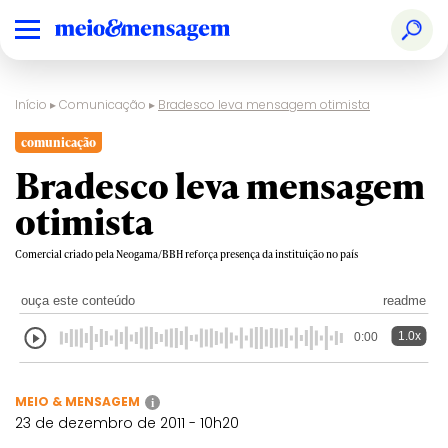
Início
▸
Comunicação
▸
Bradesco leva mensagem otimista
comunicação
Bradesco leva mensagem
otimista
Comercial criado pela Neogama/BBH reforça presença da instituição no país
ouça este conteúdo
readme
1.0x
0:00
MEIO & MENSAGEM
i
23 de dezembro de 2011 - 10h20