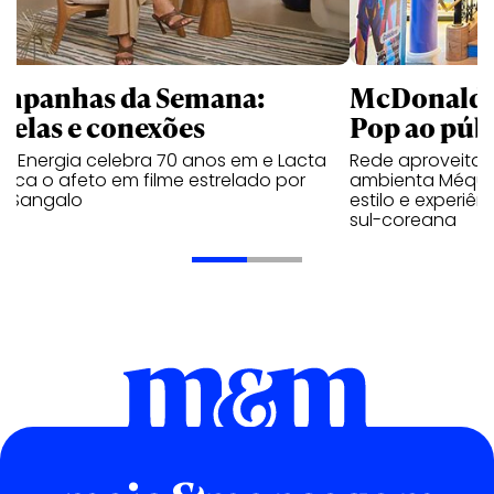
mpanhas da Semana:
McDonald’s 
trelas e conexões
Pop ao públ
a Energia celebra 70 anos em e Lacta
Rede aproveita
aca o afeto em filme estrelado por
ambienta Méqui 
te Sangalo
estilo e experiên
sul-coreana