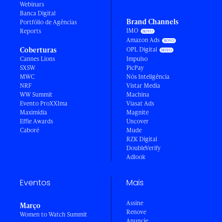
Webinars
Banca Digital
Brand Channels
Portfólio de Agências
IMO
Reports
Amazon Ads
Coberturas
OPL Digital
Cannes Lions
Impulso
SXSW
PicPay
MWC
Nós Inteligência
NRF
Vistar Media
WW Summit
Machina
Evento ProXXIma
Viasat Ads
Maximídia
Magnite
Effie Awards
Uncover
Caboré
Mude
RZK Digital
DoubleVerify
Adlook
Eventos
Mais
Assine
Março
Renove
Women to Watch Summit
Anuncie