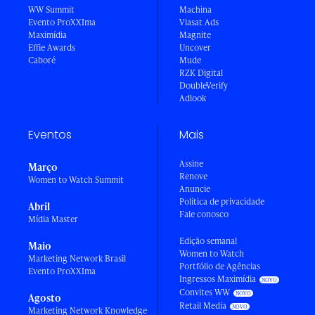
WW Summit
Machina
Evento ProXXIma
Viasat Ads
Maximídia
Magnite
Effie Awards
Uncover
Caboré
Mude
RZK Digital
DoubleVerify
Adlook
Eventos
Mais
Assine
Março
Renove
Women to Watch Summit
Anuncie
Política de privacidade
Abril
Fale conosco
Mídia Master
Edição semanal
Maio
Women to Watch
Marketing Network Brasil
Portfólio de Agências
Evento ProXXIma
Ingressos Maximídia
Convites WW
Agosto
Retail Media
Marketing Network Knowledge