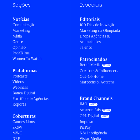
Seções
Especiais
Notícias
Editoriais
Comunicação
100 Dias de Inovação
Marketing
Marketing na Olimpíada
Mídia
Drops Agências &
Gente
Anunciantes
Opinião
Talento
ProXXIma
Women To Watch
Patrocinados
Retail Media
Plataformas
Creators & Influencers
Podcasts
Out-Of-Home
Vídeos
Martechs & Adtechs
Webinars
Banca Digital
Brand Channels
Portfólio de Agências
IMO
Reports
Amazon Ads
Coberturas
OPL Digital
Cannes Lions
Impulso
SXSW
PicPay
MWC
Nós Inteligência
NRF
Vistar Media