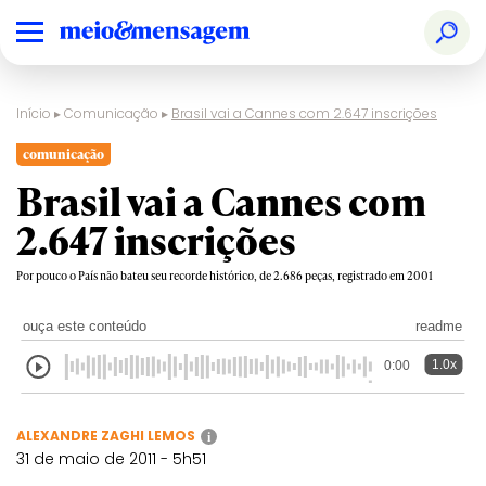
Início
▸
Comunicação
▸
Brasil vai a Cannes com 2.647 inscrições
comunicação
Brasil vai a Cannes com
2.647 inscrições
Por pouco o País não bateu seu recorde histórico, de 2.686 peças, registrado em 2001
ouça este conteúdo
readme
1.0x
0:00
ALEXANDRE ZAGHI LEMOS
i
31 de maio de 2011 - 5h51