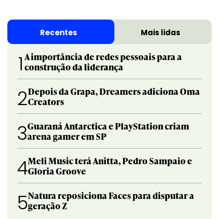
Recentes
Mais lidas
A importância de redes pessoais para a
1
construção da liderança
Depois da Grapa, Dreamers adiciona Oma
2
Creators
Guaraná Antarctica e PlayStation criam
3
arena gamer em SP
Meli Music terá Anitta, Pedro Sampaio e
4
Gloria Groove
Natura reposiciona Faces para disputar a
5
geração Z