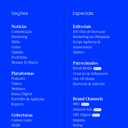
Seções
Especiais
Notícias
Editoriais
Comunicação
100 Dias de Inovação
Marketing
Marketing na Olimpíada
Mídia
Drops Agências &
Gente
Anunciantes
Opinião
Talento
ProXXIma
Women To Watch
Patrocinados
Retail Media
Plataformas
Creators & Influencers
Podcasts
Out-Of-Home
Vídeos
Martechs & Adtechs
Webinars
Banca Digital
Brand Channels
Portfólio de Agências
IMO
Reports
Amazon Ads
Coberturas
OPL Digital
Cannes Lions
Impulso
SXSW
PicPay