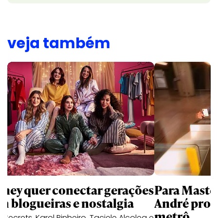
veja também
sney quer conectar gerações
Para Maste
m blogueiras e nostalgia
André prot
metrô
a Secrets, Karol Pinheiro, Taciele Alcolea e