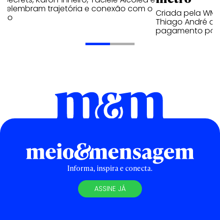
s relembram trajetória e conexão com o
Criada pela WM
lico
Thiago André de
pagamento por 
Informa, inspira e conecta.
ASSINE JÁ