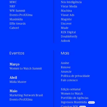
MWC
Nós Inteligência
NRF
Vistar Media
WW Summit
Machina
Evento ProXXIma
Viasat Ads
Maximídia
Magnite
Effie Awards
Uncover
Caboré
Mude
RZK Digital
DoubleVerify
Adlook
Eventos
Mais
Assine
Março
Renove
Women to Watch Summit
Anuncie
Política de privacidade
Abril
Fale conosco
Mídia Master
Edição semanal
Maio
Women to Watch
Marketing Network Brasil
Portfólio de Agências
Evento ProXXIma
Ingressos Maximídia
Convites WW