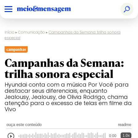
Início
▸
Comunicação
▸
Campanhas da Semana: trilha sonora
especial
campanhas
Campanhas da Semana:
trilha sonora especial
Hyundai conta com a música Por Você para
destacar seus diferenciais, enquanto
Jealousy, Jealousy, de Olivia Rodrigo, chama
atenção para o excesso de telas em filme da
Vivo
ouça este conteúdo
readme
1.0x
0:00