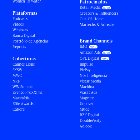
Women To Watch
Patrocinados
Retail Media
Plataformas
Creators & Influencers
Podcasts
Out-Of-Home
Vídeos
Martechs & Adtechs
Webinars
Banca Digital
Brand Channels
Portfólio de Agências
IMO
Reports
Amazon Ads
Coberturas
OPL Digital
Cannes Lions
Impulso
SXSW
PicPay
MWC
Nós Inteligência
NRF
Vistar Media
WW Summit
Machina
Evento ProXXIma
Viasat Ads
Maximídia
Magnite
Effie Awards
Uncover
Caboré
Mude
RZK Digital
DoubleVerify
Adlook