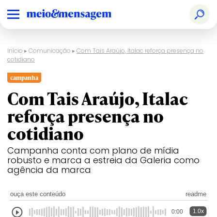
Início
▸
Comunicação
▸
Com Tais Araújo, Italac reforça presença no
cotidiano
campanha
Com Tais Araújo, Italac
reforça presença no
cotidiano
Campanha conta com plano de mídia
robusto e marca a estreia da Galeria como
agência da marca
ouça este conteúdo
readme
1.0x
0:00