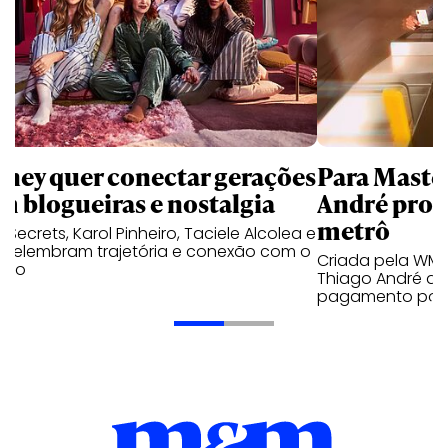
sney quer conectar gerações
Para Maste
m blogueiras e nostalgia
André prot
metrô
a Secrets, Karol Pinheiro, Taciele Alcolea e
s relembram trajetória e conexão com o
Criada pela WM
lico
Thiago André de
pagamento por 