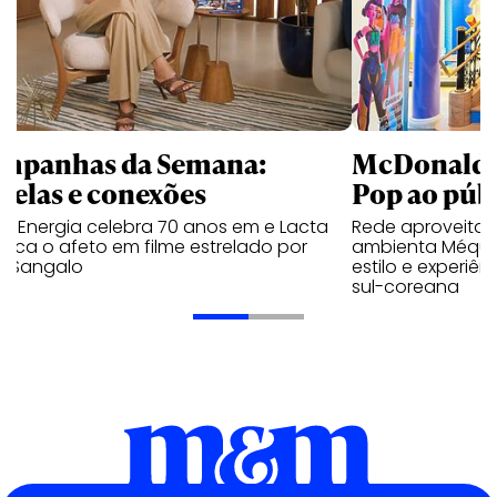
mpanhas da Semana:
McDonald’s 
trelas e conexões
Pop ao públ
a Energia celebra 70 anos em e Lacta
Rede aproveita
aca o afeto em filme estrelado por
ambienta Méqui 
te Sangalo
estilo e experiên
sul-coreana