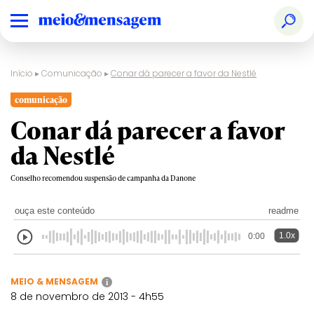
Início
▸
Comunicação
▸
Conar dá parecer a favor da Nestlé
comunicação
Conar dá parecer a favor
da Nestlé
Conselho recomendou suspensão de campanha da Danone
ouça este conteúdo
readme
1.0x
0:00
MEIO & MENSAGEM
i
8 de novembro de 2013 - 4h55