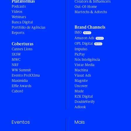
Plataformas
Creators & Influencers
Podcasts
Out-Of-Home
Vídeos
Martechs & Adtechs
Webinars
Banca Digital
Brand Channels
Portfólio de Agências
IMO
Reports
Amazon Ads
Coberturas
OPL Digital
Cannes Lions
Impulso
SXSW
PicPay
MWC
Nós Inteligência
NRF
Vistar Media
WW Summit
Machina
Evento ProXXIma
Viasat Ads
Maximídia
Magnite
Effie Awards
Uncover
Caboré
Mude
RZK Digital
DoubleVerify
Adlook
Eventos
Mais