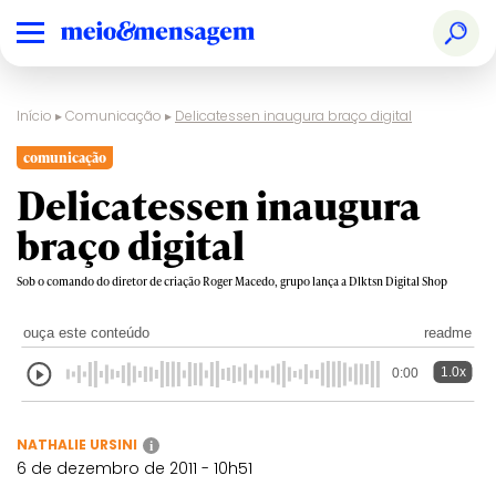
Início
▸
Comunicação
▸
Delicatessen inaugura braço digital
comunicação
Delicatessen inaugura
braço digital
Sob o comando do diretor de criação Roger Macedo, grupo lança a Dlktsn Digital Shop
ouça este conteúdo
readme
1.0x
0:00
NATHALIE URSINI
i
6 de dezembro de 2011 - 10h51