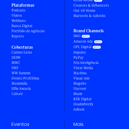
Plataformas
Creators & Influencers
Podcasts
Out-Of-Home
Vídeos
Martechs & Adtechs
Webinars
Banca Digital
Brand Channels
Portfólio de Agências
IMO
Reports
Amazon Ads
Coberturas
OPL Digital
Cannes Lions
Impulso
SXSW
PicPay
MWC
Nós Inteligência
NRF
Vistar Media
WW Summit
Machina
Evento ProXXIma
Viasat Ads
Maximídia
Magnite
Effie Awards
Uncover
Caboré
Mude
RZK Digital
DoubleVerify
Adlook
Eventos
Mais