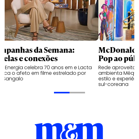
mpanhas da Semana:
McDonald’s 
trelas e conexões
Pop ao públ
a Energia celebra 70 anos em e Lacta
Rede aproveita
aca o afeto em filme estrelado por
ambienta Méqui 
te Sangalo
estilo e experiên
sul-coreana