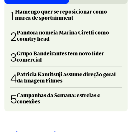
Flamengo quer se reposicionar como
1
marca de sportainment
Pandora nomeia Marina Cirelli como
2
country head
Grupo Bandeirantes tem novo líder
3
comercial
Patricia Kamitsuji assume direção geral
4
da Imagem Filmes
Campanhas da Semana: estrelas e
5
conexões