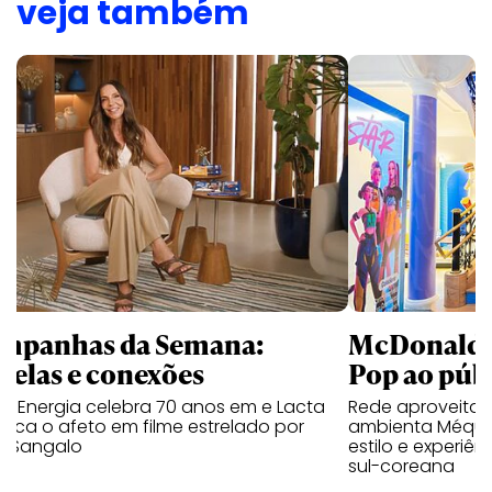
veja também
mpanhas da Semana:
McDonald’s 
trelas e conexões
Pop ao públ
a Energia celebra 70 anos em e Lacta
Rede aproveita
aca o afeto em filme estrelado por
ambienta Méqui 
te Sangalo
estilo e experiên
sul-coreana