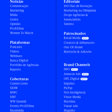
Notícias
Editoriais
Comunicação
100 Dias de Inovação
Marketing
Marketing na Olimpíada
Mídia
Drops Agências &
Gente
Anunciantes
Opinião
Talento
ProXXIma
Women To Watch
Patrocinados
Retail Media
Plataformas
Creators & Influencers
Podcasts
Out-Of-Home
Vídeos
Martechs & Adtechs
Webinars
Banca Digital
Brand Channels
Portfólio de Agências
IMO
Reports
Amazon Ads
Coberturas
OPL Digital
Cannes Lions
Impulso
SXSW
PicPay
MWC
Nós Inteligência
NRF
Vistar Media
WW Summit
Machina
Evento ProXXIma
Viasat Ads
Maximídia
Magnite