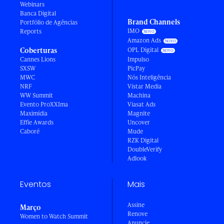
Webinars
Banca Digital
Brand Channels
Portfólio de Agências
IMO
Reports
Amazon Ads
Coberturas
OPL Digital
Cannes Lions
Impulso
SXSW
PicPay
MWC
Nós Inteligência
NRF
Vistar Media
WW Summit
Machina
Evento ProXXIma
Viasat Ads
Maximídia
Magnite
Effie Awards
Uncover
Caboré
Mude
RZK Digital
DoubleVerify
Adlook
Eventos
Mais
Assine
Março
Renove
Women to Watch Summit
Anuncie