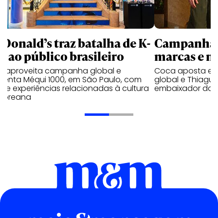
Donald’s traz batalha de K-
Campanhas 
p ao público brasileiro
marcas e 
e aproveita campanha global e
Coca aposta e
ienta Méqui 1000, em São Paulo, com
global e Thiagui
lo e experiências relacionadas à cultura
embaixador da H
-coreana