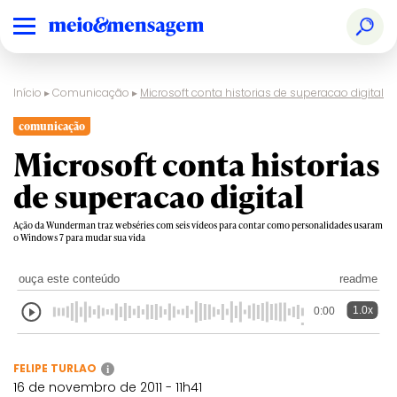
Início
▸
Comunicação
▸
Microsoft conta historias de superacao digital
comunicação
Microsoft conta historias
de superacao digital
Ação da Wunderman traz webséries com seis vídeos para contar como personalidades usaram
o Windows 7 para mudar sua vida
ouça este conteúdo
readme
1.0x
0:00
FELIPE TURLAO
i
16 de novembro de 2011 - 11h41