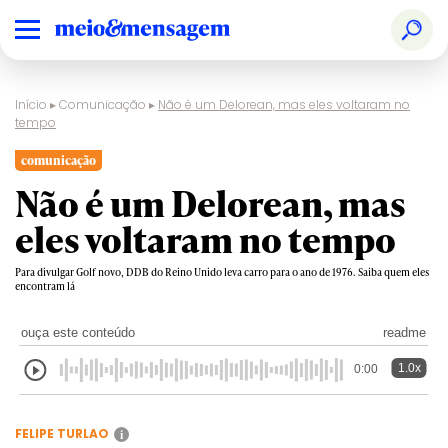
Início
▸
Comunicação
▸
Não é um Delorean, mas eles voltaram no
tempo
comunicação
Não é um Delorean, mas
eles voltaram no tempo
Para divulgar Golf novo, DDB do Reino Unido leva carro para o ano de 1976. Saiba quem eles
encontram lá
ouça este conteúdo
readme
1.0x
0:00
FELIPE TURLAO
i