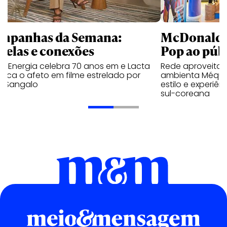
mpanhas da Semana:
McDonald’s 
trelas e conexões
Pop ao públ
a Energia celebra 70 anos em e Lacta
Rede aproveita
aca o afeto em filme estrelado por
ambienta Méqui 
te Sangalo
estilo e experiên
sul-coreana