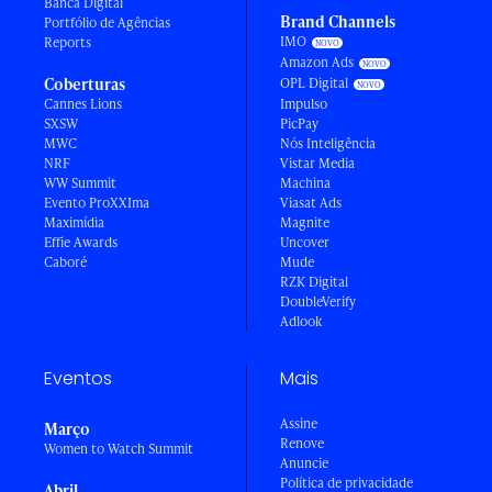
Banca Digital
Brand Channels
Portfólio de Agências
IMO
Reports
Amazon Ads
Coberturas
OPL Digital
Cannes Lions
Impulso
SXSW
PicPay
MWC
Nós Inteligência
NRF
Vistar Media
WW Summit
Machina
Evento ProXXIma
Viasat Ads
Maximídia
Magnite
Effie Awards
Uncover
Caboré
Mude
RZK Digital
DoubleVerify
Adlook
Eventos
Mais
Assine
Março
Renove
Women to Watch Summit
Anuncie
Política de privacidade
Abril