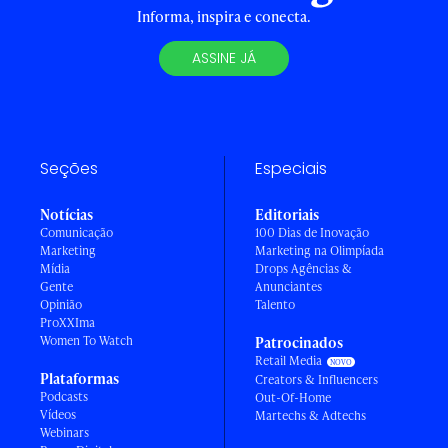
Informa, inspira e conecta.
ASSINE JÁ
Seções
Especiais
Notícias
Editoriais
Comunicação
100 Dias de Inovação
Marketing
Marketing na Olimpíada
Mídia
Drops Agências &
Gente
Anunciantes
Opinião
Talento
ProXXIma
Women To Watch
Patrocinados
Retail Media
Plataformas
Creators & Influencers
Podcasts
Out-Of-Home
Vídeos
Martechs & Adtechs
Webinars