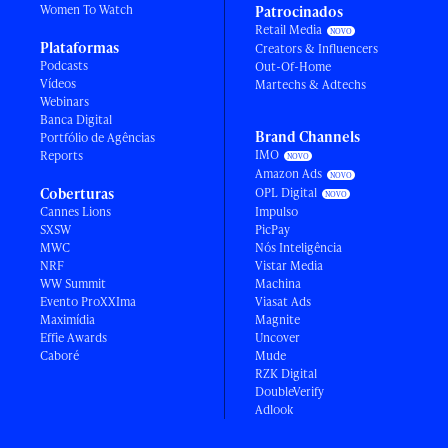
Women To Watch
Patrocinados
Retail Media
Plataformas
Creators & Influencers
Podcasts
Out-Of-Home
Vídeos
Martechs & Adtechs
Webinars
Banca Digital
Brand Channels
Portfólio de Agências
IMO
Reports
Amazon Ads
Coberturas
OPL Digital
Cannes Lions
Impulso
SXSW
PicPay
MWC
Nós Inteligência
NRF
Vistar Media
WW Summit
Machina
Evento ProXXIma
Viasat Ads
Maximídia
Magnite
Effie Awards
Uncover
Caboré
Mude
RZK Digital
DoubleVerify
Adlook