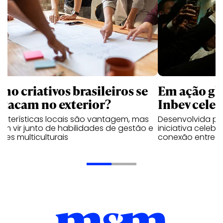
mo criativos brasileiros se
Em ação gl
stacam no exterior?
Inbev celeb
acterísticas locais são vantagem, mas
Desenvolvida p
m vir junto de habilidades de gestão e
iniciativa celeb
pes multiculturais
conexão entre a