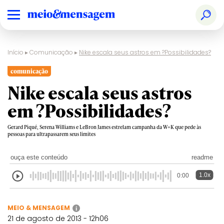
Início
▸
Comunicação
▸
Nike escala seus astros em ?Possibilidades?
comunicação
Nike escala seus astros
em ?Possibilidades?
Gerard Piqué, Serena Williams e LeBron James estrelam campanha da W+K que pede às
pessoas para ultrapassarem seus limites
ouça este conteúdo
readme
1.0x
0:00
MEIO & MENSAGEM
i
21 de agosto de 2013 - 12h06