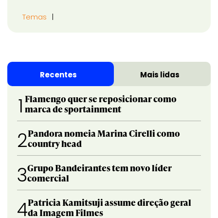
Temas
Recentes
Mais lidas
Flamengo quer se reposicionar como
1
marca de sportainment
Pandora nomeia Marina Cirelli como
2
country head
Grupo Bandeirantes tem novo líder
3
comercial
Patricia Kamitsuji assume direção geral
4
da Imagem Filmes