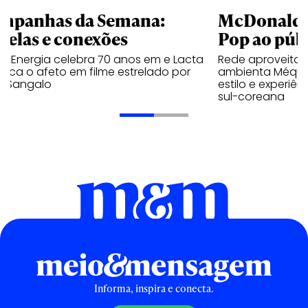
mpanhas da Semana:
McDonald’s 
trelas e conexões
Pop ao públ
a Energia celebra 70 anos em e Lacta
Rede aproveita
aca o afeto em filme estrelado por
ambienta Méqui 
te Sangalo
estilo e experiên
sul-coreana
Informa, inspira e conecta.