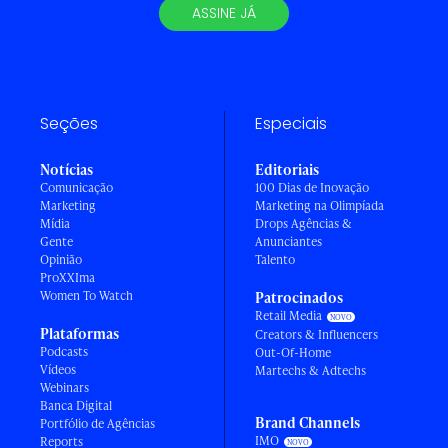
ASSINE JÁ
Seções
Especiais
Notícias
Editoriais
Comunicação
100 Dias de Inovação
Marketing
Marketing na Olimpíada
Mídia
Drops Agências &
Gente
Anunciantes
Opinião
Talento
ProXXIma
Women To Watch
Patrocinados
Retail Media
Plataformas
Creators & Influencers
Podcasts
Out-Of-Home
Vídeos
Martechs & Adtechs
Webinars
Banca Digital
Brand Channels
Portfólio de Agências
IMO
Reports