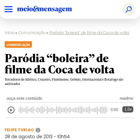
Início
▸
Comunicação
▸
Paródia “boleira” de filme da Coca de volta
comunicação
Paródia “boleira” de
filme da Coca de volta
Torcedores de Atlético, Cruzeiro, Fluminense, Grêmio, Internacional e Botafogo são
satirizados
ouça este conteúdo
readme
1.0x
0:00
FELIPE TURLAO
i
28 de agosto de 2013 - 10h54