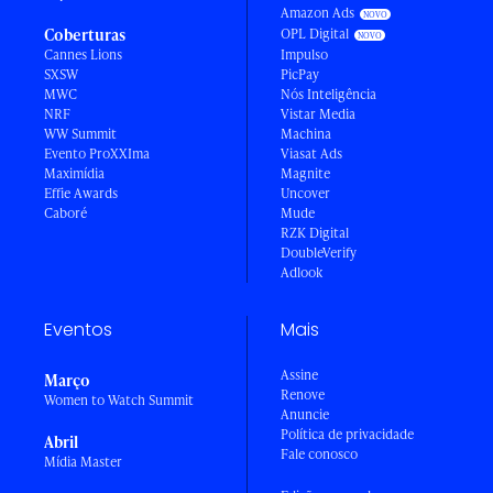
Amazon Ads
Coberturas
OPL Digital
Cannes Lions
Impulso
SXSW
PicPay
MWC
Nós Inteligência
NRF
Vistar Media
WW Summit
Machina
Evento ProXXIma
Viasat Ads
Maximídia
Magnite
Effie Awards
Uncover
Caboré
Mude
RZK Digital
DoubleVerify
Adlook
Eventos
Mais
Assine
Março
Renove
Women to Watch Summit
Anuncie
Política de privacidade
Abril
Fale conosco
Mídia Master