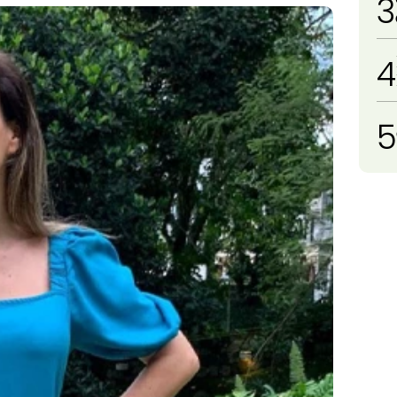
3
4
5