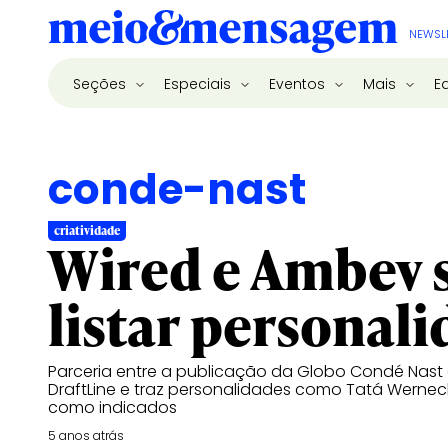
NEWSL
Seções
Especiais
Eventos
Mais
E
conde-nast
criatividade
Wired e Ambev 
listar personali
Parceria entre a publicação da Globo Condé Nast 
DraftLine e traz personalidades como Tatá Werneck
como indicados
5 anos atrás