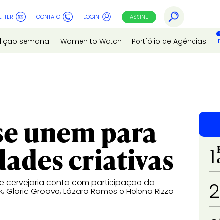
ETTER
CONTATO
LOGIN
ASSINE
I
dição semanal
Women to Watch
Portfólio de Agências
se unem para
dades criativas
1
e cervejaria conta com participação da
2
, Gloria Groove, Lázaro Ramos e Helena Rizzo