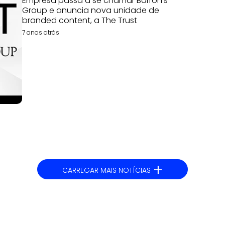
Empresa passa a se chamar Barron's
Group e anuncia nova unidade de
branded content, a The Trust
7 anos atrás
+
CARREGAR MAIS NOTÍCIAS