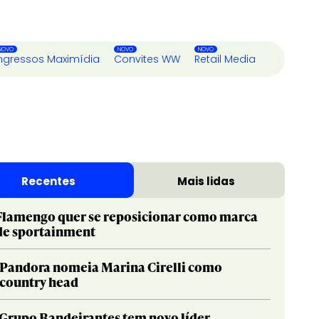
ngressos Maximídia
Convites WW
Retail Media
Recentes
Mais lidas
Flamengo quer se reposicionar como marca
de sportainment
Pandora nomeia Marina Cirelli como
country head
Grupo Bandeirantes tem novo líder