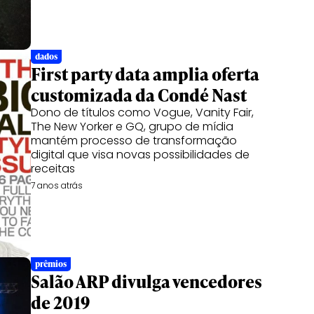
dados
First party data amplia oferta
customizada da Condé Nast
Dono de títulos como Vogue, Vanity Fair,
The New Yorker e GQ, grupo de mídia
mantém processo de transformação
digital que visa novas possibilidades de
receitas
7 anos atrás
prêmios
Salão ARP divulga vencedores
de 2019