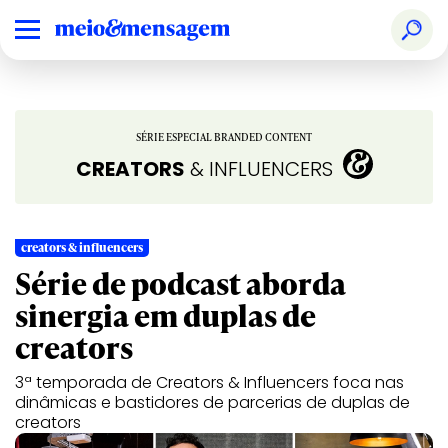
SÉRIE ESPECIAL BRANDED CONTENT
CREATORS
& INFLUENCERS
creators & influencers
s
Série de podcast aborda
sinergia em duplas de
creators
3ª temporada de Creators & Influencers foca nas
C
dinâmicas e bastidores de parcerias de duplas de
m
creators
o
m