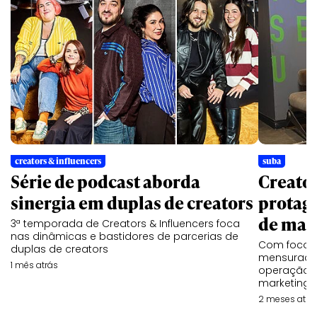
creators & influencers
suba
Série de podcast aborda
Creato
sinergia em duplas de creators
protag
de mar
3ª temporada de Creators & Influencers foca
nas dinâmicas e bastidores de parcerias de
Com foco e
duplas de creators
mensuração
1 mês atrás
operação 
marketing d
2 meses atrá