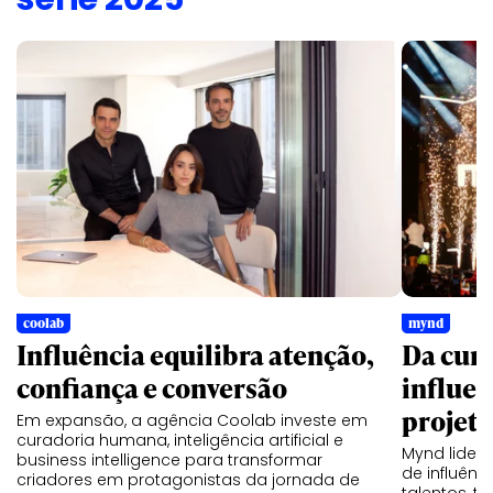
coolab
mynd
Influência equilibra atenção,
Da cur
confiança e conversão
influen
projeto
Em expansão, a agência Coolab investe em
curadoria humana, inteligência artificial e
Mynd lider
business intelligence para transformar
de influên
criadores em protagonistas da jornada de
talentos, t