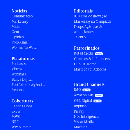
Notícias
Editoriais
Comunicação
100 Dias de Inovação
Marketing
Marketing na Olimpíada
Mídia
Drops Agências &
Gente
Anunciantes
Opinião
Talento
ProXXIma
Women To Watch
Patrocinados
Retail Media
Plataformas
Creators & Influencers
Podcasts
Out-Of-Home
Vídeos
Martechs & Adtechs
Webinars
Banca Digital
Brand Channels
Portfólio de Agências
IMO
Reports
Amazon Ads
Coberturas
OPL Digital
Cannes Lions
Impulso
SXSW
PicPay
MWC
Nós Inteligência
NRF
Vistar Media
WW Summit
Machina