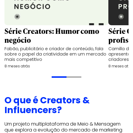
Série Creators: Humor como
Série C
negócio
profiss
Fabão, publicitário e criador de conteúdo, fala
Camilla de 
sobre o papel da criatividade em um mercado
apresentado
mais competitivo
criadores 
8 meses atrás
8 meses atrá
O que é Creators &
Influencers?
Um projeto multiplataforma de Meio & Mensagem
que explora a evolução do mercado de marketing