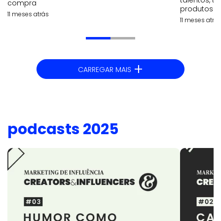
compra
produtos e 
11 meses atrás
11 meses atrá
+
CARREGAR MAIS
podcasts 2025