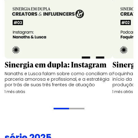
Sinergia em dupla: Instagram
Sinergi
Nanaths e Lusca falam sobre como conciliam a
Foquinha e
parceria amorosa e profissional, e a estratégia
início da s
por trás de suas três frentes de atuação
produção 
1 mês atrás
1 mês atrás
série 2025