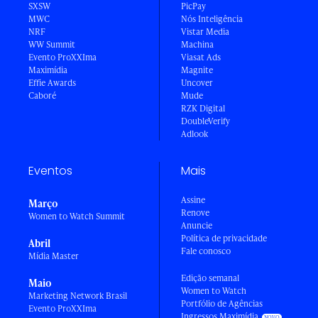
SXSW
PicPay
MWC
Nós Inteligência
NRF
Vistar Media
WW Summit
Machina
Evento ProXXIma
Viasat Ads
Maximídia
Magnite
Effie Awards
Uncover
Caboré
Mude
RZK Digital
DoubleVerify
Adlook
Eventos
Mais
Assine
Março
Renove
Women to Watch Summit
Anuncie
Política de privacidade
Abril
Fale conosco
Mídia Master
Edição semanal
Maio
Women to Watch
Marketing Network Brasil
Portfólio de Agências
Evento ProXXIma
Ingressos Maximídia