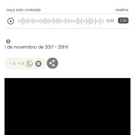
ouça este conteúdo
readme
1.0x
0:00
i
1 de novembro de 2017 - 20h11
- A
+ A