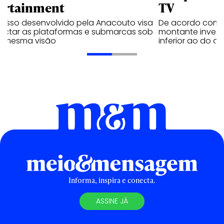
ortainment
TV
cesso desenvolvido pela Anacouto visa
De acordo com 
ectar as plataformas e submarcas sob
montante invest
 mesma visão
inferior ao do 
Informa, inspira e conecta.
ASSINE JÁ