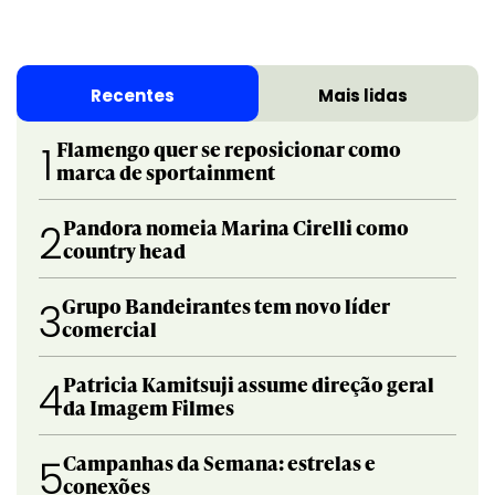
Recentes
Mais lidas
Flamengo quer se reposicionar como
1
marca de sportainment
Pandora nomeia Marina Cirelli como
2
country head
Grupo Bandeirantes tem novo líder
3
comercial
Patricia Kamitsuji assume direção geral
4
da Imagem Filmes
Campanhas da Semana: estrelas e
5
conexões