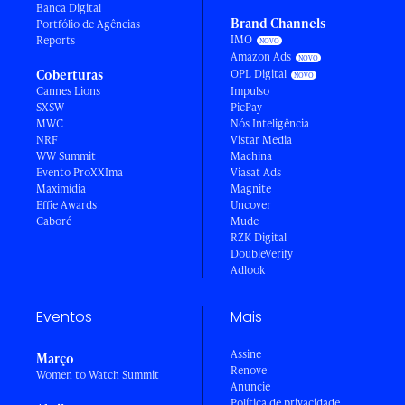
Banca Digital
Brand Channels
Portfólio de Agências
IMO
Reports
Amazon Ads
Coberturas
OPL Digital
Cannes Lions
Impulso
SXSW
PicPay
MWC
Nós Inteligência
NRF
Vistar Media
WW Summit
Machina
Evento ProXXIma
Viasat Ads
Maximídia
Magnite
Effie Awards
Uncover
Caboré
Mude
RZK Digital
DoubleVerify
Adlook
Eventos
Mais
Assine
Março
Renove
Women to Watch Summit
Anuncie
Política de privacidade