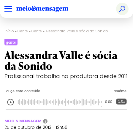
Início
▸
Gente
▸
Gente
▸
Alessandra Valle é sócia da Sonido
gente
Alessandra Valle é sócia
da Sonido
Profissional trabalha na produtora desde 2011
ouça este conteúdo
readme
1.0x
0:00
MEIO & MENSAGEM
i
25 de outubro de 2013 - 12h56