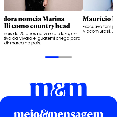
ndora nomeia Marina
Maurício K
relli como country head
Executivo tem pa
Viacom Brasil, So
mais de 20 anos no varejo e luxo, ex-
cutiva da Vivara e Iguatemi chega para
andir marca no país.