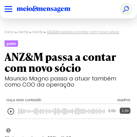
Início
▸
Gente
▸
Gente
▸
ANZ&M passa a contar com novo sócio
gente
ANZ&M passa a contar
com novo sócio
Mauricio Magno passa a atuar também
como COO da operação
ouça este conteúdo
readme
1.0x
0:00
i