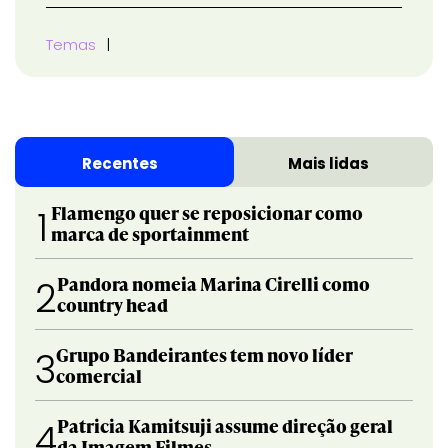
Temas
Recentes
Mais lidas
Flamengo quer se reposicionar como
1
marca de sportainment
Pandora nomeia Marina Cirelli como
2
country head
Grupo Bandeirantes tem novo líder
3
comercial
Patricia Kamitsuji assume direção geral
4
da Imagem Filmes