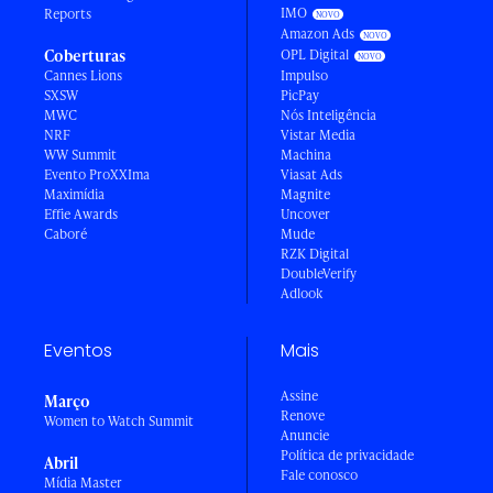
IMO
Reports
Amazon Ads
Coberturas
OPL Digital
Cannes Lions
Impulso
SXSW
PicPay
MWC
Nós Inteligência
NRF
Vistar Media
WW Summit
Machina
Evento ProXXIma
Viasat Ads
Maximídia
Magnite
Effie Awards
Uncover
Caboré
Mude
RZK Digital
DoubleVerify
Adlook
Eventos
Mais
Assine
Março
Renove
Women to Watch Summit
Anuncie
Política de privacidade
Abril
Fale conosco
Mídia Master