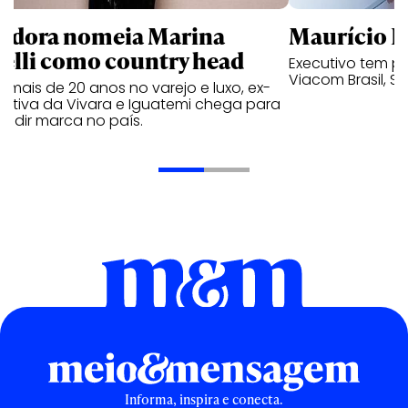
ndora nomeia Marina
Maurício K
relli como country head
Executivo tem pa
Viacom Brasil, So
mais de 20 anos no varejo e luxo, ex-
cutiva da Vivara e Iguatemi chega para
andir marca no país.
Informa, inspira e conecta.