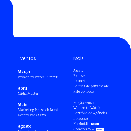
Eventos
Mais
Assine
Março
Renove
Women to Watch Summit
Anuncie
a
Política de privacidade
Abril
Fale conosco
Mídia Master
Edição semanal
Maio
Women to Watch
Marketing Network Brasil
Portfólio de Agências
Evento ProXXIma
Ingressos
Maximídia
Agosto
Convites WW