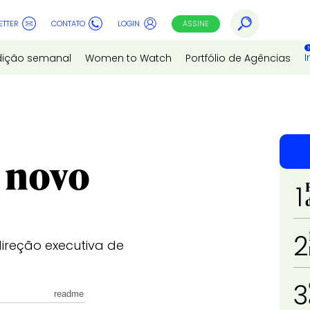
ETTER
CONTATO
LOGIN
ASSINE
I
dição semanal
Women to Watch
Portfólio de Agências
 novo
1
2
ireção executiva de
3
readme