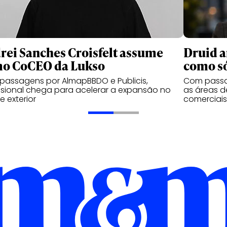
rei Sanches Croisfelt assume
Druid a
o CoCEO da Lukso
como s
assagens por AlmapBBDO e Publicis,
Com passag
ssional chega para acelerar a expansão no
as áreas de
 e exterior
comerciais