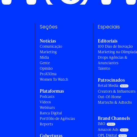
Seções
Especiais
Notícias
Editoriais
Comunicação
100 Dias de Inovação
Marketing
Marketing na Olimpíad
Mídia
Drops Agências &
Gente
Anunciantes
Opinião
Talento
ProXXIma
Women To Watch
Patrocinados
Retail Media
Plataformas
Creators & Influencers
Podcasts
Out-Of-Home
Vídeos
Martechs & Adtechs
Webinars
Banca Digital
Brand Channels
Portfólio de Agências
IMO
Reports
Amazon Ads
Coberturas
OPL Digital