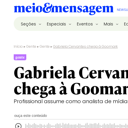
NEWSL
Seções
Especiais
Eventos
Mais
E
Início
▸
Gente
▸
Gente
▸
Gabriela Cervantes chega à Goomark
gente
Gabriela Cervan
chega à Gooma
Profissional assume como analista de mídia
ouça este conteúdo