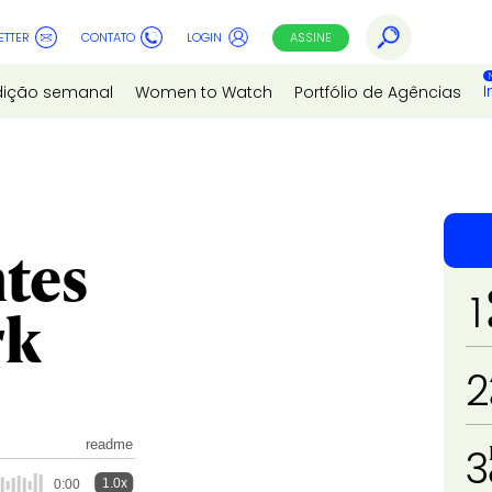
ETTER
CONTATO
LOGIN
ASSINE
I
dição semanal
Women to Watch
Portfólio de Agências
tes
1
rk
2
readme
3
1.0x
0:00