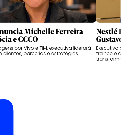
nuncia Michelle Ferreira
Nestlé Bra
ócia e CCCO
Gustavo M
ens por Vivo e TIM, executiva liderará
Executivo come
 clientes, parcerias e estratégias
trainee e condu
transformação d