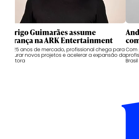
Rodrigo Guimarães assume
And
liderança na ARK Entertainment
com
Com 25 anos de mercado, profissional chega para
Com p
estruturar novos projetos e acelerar a expansão da
profi
produtora
Brasil