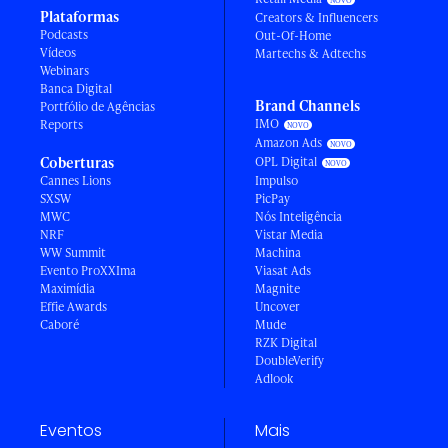
Plataformas
Creators & Influencers
Podcasts
Out-Of-Home
Vídeos
Martechs & Adtechs
Webinars
Banca Digital
Brand Channels
Portfólio de Agências
IMO
Reports
Amazon Ads
Coberturas
OPL Digital
Cannes Lions
Impulso
SXSW
PicPay
MWC
Nós Inteligência
NRF
Vistar Media
WW Summit
Machina
Evento ProXXIma
Viasat Ads
Maximídia
Magnite
Effie Awards
Uncover
Caboré
Mude
RZK Digital
DoubleVerify
Adlook
Eventos
Mais