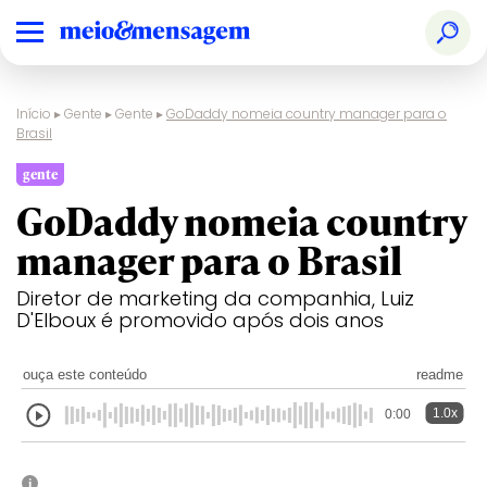
Início
▸
Gente
▸
Gente
▸
GoDaddy nomeia country manager para o
Brasil
gente
GoDaddy nomeia country
manager para o Brasil
Diretor de marketing da companhia, Luiz
D'Elboux é promovido após dois anos
ouça este conteúdo
readme
1.0x
0:00
i