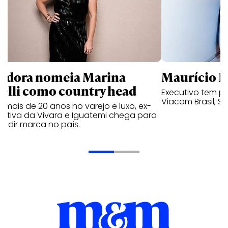
ndora nomeia Marina
Maurício K
relli como country head
Executivo tem pa
Viacom Brasil, So
mais de 20 anos no varejo e luxo, ex-
cutiva da Vivara e Iguatemi chega para
andir marca no país.