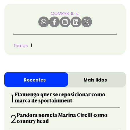
COMPARTILHE:
Temas
Recentes
Mais lidas
Flamengo quer se reposicionar como
1
marca de sportainment
Pandora nomeia Marina Cirelli como
2
country head