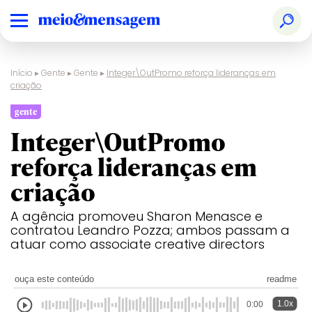
Início
▸
Gente
▸
Gente
▸
Integer\OutPromo reforça lideranças em
criação
gente
Integer\OutPromo
reforça lideranças em
criação
A agência promoveu Sharon Menasce e
contratou Leandro Pozza; ambos passam a
atuar como associate creative directors
ouça este conteúdo
readme
1.0x
0:00