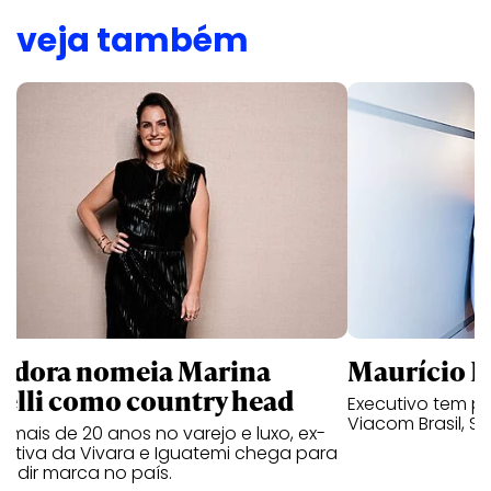
veja também
ndora nomeia Marina
Maurício K
relli como country head
Executivo tem pa
Viacom Brasil, So
mais de 20 anos no varejo e luxo, ex-
cutiva da Vivara e Iguatemi chega para
andir marca no país.