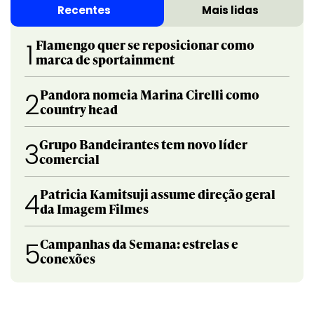
Recentes
Mais lidas
Flamengo quer se reposicionar como
1
marca de sportainment
Pandora nomeia Marina Cirelli como
2
country head
Grupo Bandeirantes tem novo líder
3
comercial
Patricia Kamitsuji assume direção geral
4
da Imagem Filmes
Campanhas da Semana: estrelas e
5
conexões