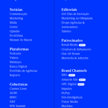
Notícias
Editoriais
Comunicação
100 Dias de Inovação
Marketing
Marketing na Olimpíada
Mídia
Drops Agências &
Gente
Anunciantes
Opinião
Talento
ProXXIma
Women To Watch
Patrocinados
Retail Media
Plataformas
Creators & Influencers
Podcasts
Out-Of-Home
Vídeos
Martechs & Adtechs
Webinars
Banca Digital
Brand Channels
Portfólio de Agências
IMO
Reports
Amazon Ads
Coberturas
OPL Digital
Cannes Lions
Impulso
SXSW
PicPay
MWC
Nós Inteligência
NRF
Vistar Media
WW Summit
Machina