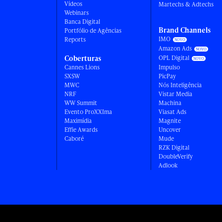
Vídeos
Martechs & Adtechs
Webinars
Banca Digital
Brand Channels
Portfólio de Agências
IMO
Reports
Amazon Ads
Coberturas
OPL Digital
Cannes Lions
Impulso
SXSW
PicPay
MWC
Nós Inteligência
NRF
Vistar Media
WW Summit
Machina
Evento ProXXIma
Viasat Ads
Maximídia
Magnite
Effie Awards
Uncover
Caboré
Mude
RZK Digital
DoubleVerify
Adlook