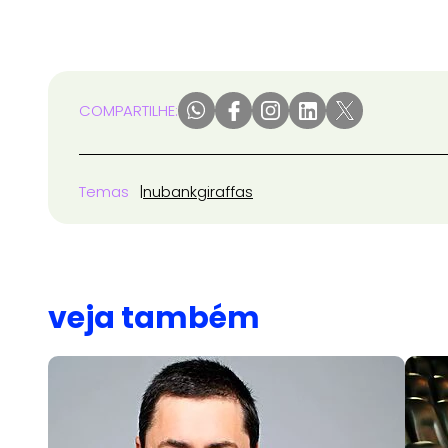
COMPARTILHE:
Temas
nubank
giraffas
veja também