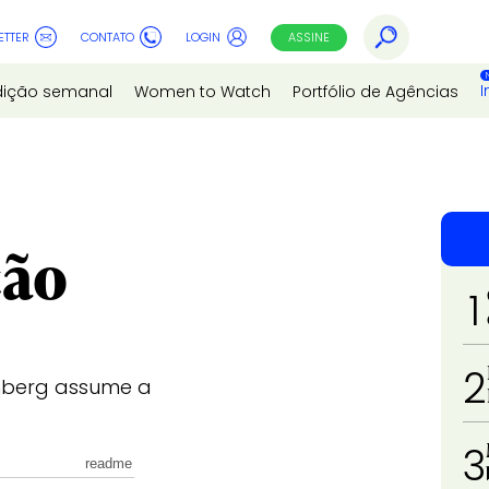
ETTER
CONTATO
LOGIN
ASSINE
I
dição semanal
Women to Watch
Portfólio de Agências
ção
1
2
enberg assume a
3
readme