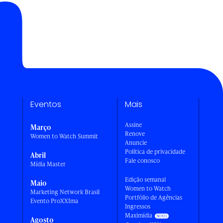
Eventos
Mais
Assine
Março
Renove
Women to Watch Summit
Anuncie
a
Política de privacidade
Abril
Fale conosco
Mídia Master
Edição semanal
Maio
Women to Watch
Marketing Network Brasil
Portfólio de Agências
Evento ProXXIma
Ingressos
Maximídia
Agosto