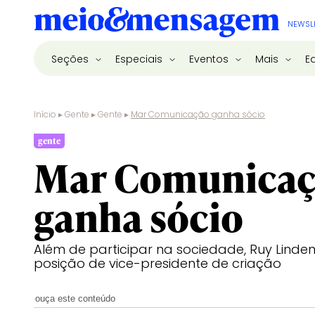
NEWSL
Seções
Especiais
Eventos
Mais
E
Início
▸
Gente
▸
Gente
▸
Mar Comunicação ganha sócio
gente
Mar Comunica
ganha sócio
Além de participar na sociedade, Ruy Lind
posição de vice-presidente de criação
ouça este conteúdo