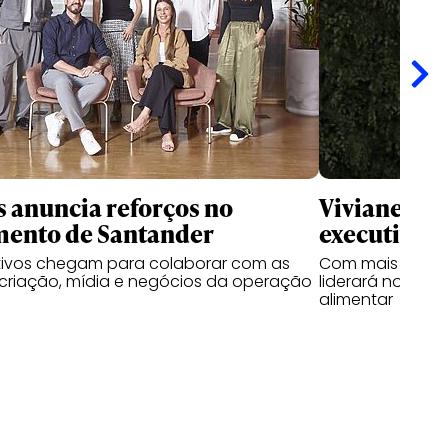
s anuncia reforços no
Viviane Ma
mento de Santander
executiva 
tivos chegam para colaborar com as
Com mais de 20 
 criação, mídia e negócios da operação
liderará novo c
alimentar