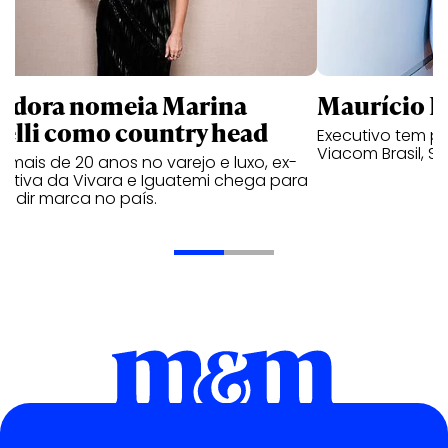
ndora nomeia Marina
Maurício K
relli como country head
Executivo tem pa
Viacom Brasil, So
mais de 20 anos no varejo e luxo, ex-
cutiva da Vivara e Iguatemi chega para
andir marca no país.