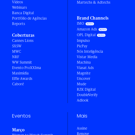
Vídeos
Martechs & Adtechs
Webinars
Banca Digital
Brand Channels
Portfólio de Agências
IMO
Reports
Amazon Ads
Coberturas
OPL Digital
Cannes Lions
Impulso
SXSW
PicPay
MWC
Nós Inteligência
NRF
Vistar Media
WW Summit
Machina
Evento ProXXIma
Viasat Ads
Maximídia
Magnite
Effie Awards
Uncover
Caboré
Mude
RZK Digital
DoubleVerify
Adlook
Eventos
Mais
Assine
Março
Renove