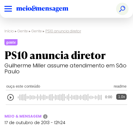
Início
▸
Gente
▸
Gente
▸
PS10 anuncia diretor
gente
PS10 anuncia diretor
Guilherme Miller assume atendimento em São
Paulo
ouça este conteúdo
readme
1.0x
0:00
MEIO & MENSAGEM
i
17 de outubro de 2013 - 12h24