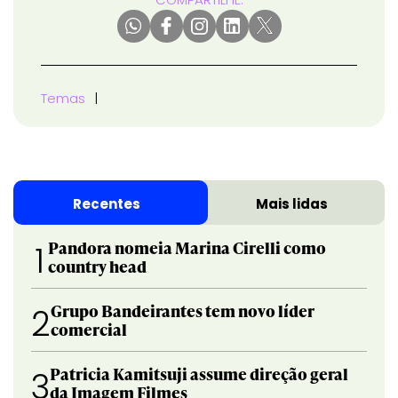
Temas
Recentes
Mais lidas
Pandora nomeia Marina Cirelli como
1
country head
Grupo Bandeirantes tem novo líder
2
comercial
Patricia Kamitsuji assume direção geral
3
da Imagem Filmes