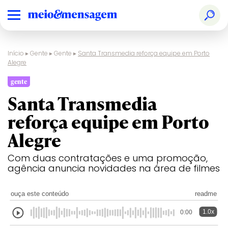
Início
▸
Gente
▸
Gente
▸
Santa Transmedia reforça equipe em Porto
Alegre
gente
Santa Transmedia
reforça equipe em Porto
Alegre
Com duas contratações e uma promoção,
agência anuncia novidades na área de filmes
ouça este conteúdo
readme
1.0x
0:00