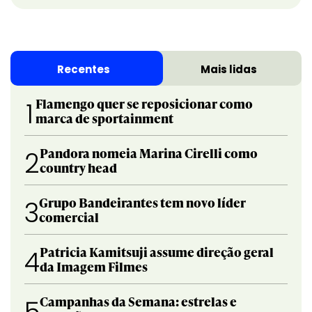
Recentes
Mais lidas
Flamengo quer se reposicionar como
1
marca de sportainment
Pandora nomeia Marina Cirelli como
2
country head
Grupo Bandeirantes tem novo líder
3
comercial
Patricia Kamitsuji assume direção geral
4
da Imagem Filmes
Campanhas da Semana: estrelas e
5