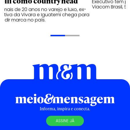
relli como country head
Executivo tem pa
Viacom Brasil, So
mais de 20 anos no varejo e luxo, ex-
cutiva da Vivara e Iguatemi chega para
andir marca no país.
Informa, inspira e conecta.
ASSINE JÁ