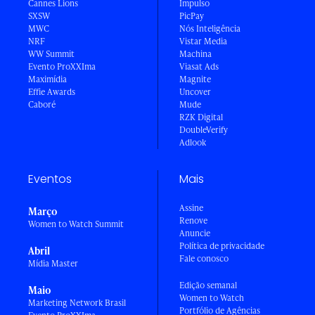
Cannes Lions
Impulso
SXSW
PicPay
MWC
Nós Inteligência
NRF
Vistar Media
WW Summit
Machina
Evento ProXXIma
Viasat Ads
Maximídia
Magnite
Effie Awards
Uncover
Caboré
Mude
RZK Digital
DoubleVerify
Adlook
Eventos
Mais
Assine
Março
Renove
Women to Watch Summit
Anuncie
Política de privacidade
Abril
Fale conosco
Mídia Master
Edição semanal
Maio
Women to Watch
Marketing Network Brasil
Portfólio de Agências