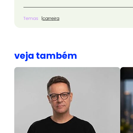
Temas
carreira
veja também