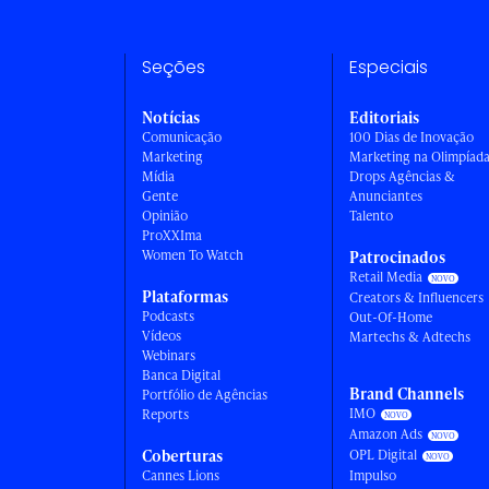
Seções
Especiais
Notícias
Editoriais
Comunicação
100 Dias de Inovação
Marketing
Marketing na Olimpíad
Mídia
Drops Agências &
Gente
Anunciantes
Opinião
Talento
ProXXIma
Women To Watch
Patrocinados
Retail Media
Plataformas
Creators & Influencers
Podcasts
Out-Of-Home
Vídeos
Martechs & Adtechs
Webinars
Banca Digital
Brand Channels
Portfólio de Agências
IMO
Reports
Amazon Ads
Coberturas
OPL Digital
Cannes Lions
Impulso