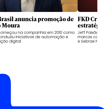
Brasil anuncia promoção de
FKD Creator
o Moura
estratégia 
 começou na companhia em 2010 como
Jeff Paixão che
conduziu iniciativas de automação e
marcas como Grup
ção digital
e Sebrae Nacion