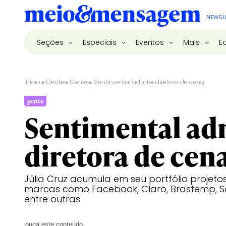
NEWSL
Seções
Especiais
Eventos
Mais
E
Início
▸
Gente
▸
Gente
▸
Sentimental admite diretora de cena
gente
Sentimental ad
diretora de cen
Júlia Cruz acumula em seu portfólio projetos
marcas como Facebook, Claro, Brastemp, Sa
entre outras
ouça este conteúdo