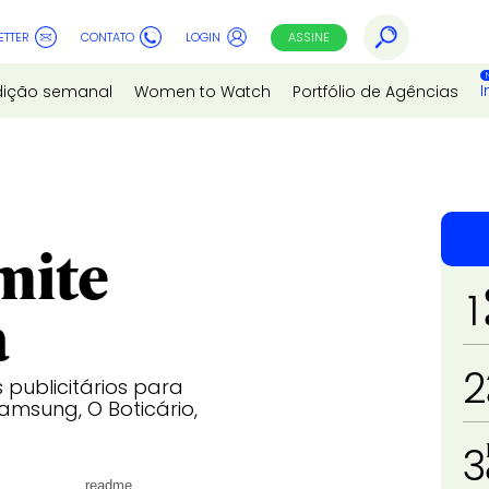
ETTER
CONTATO
LOGIN
ASSINE
I
dição semanal
Women to Watch
Portfólio de Agências
mite
1
a
2
 publicitários para
msung, O Boticário,
3
readme