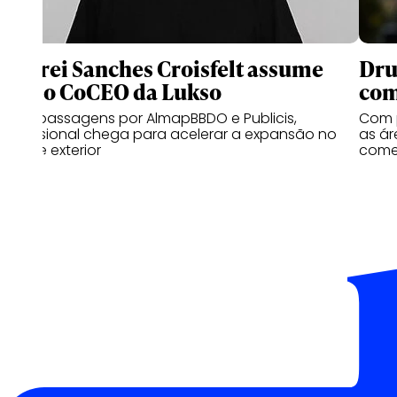
Andrei Sanches Croisfelt assume
Dru
como CoCEO da Lukso
com
Com passagens por AlmapBBDO e Publicis,
Com p
profissional chega para acelerar a expansão no
as ár
Brasil e exterior
comer