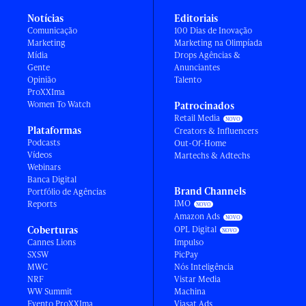
Notícias
Editoriais
Comunicação
100 Dias de Inovação
Marketing
Marketing na Olimpíada
Mídia
Drops Agências &
Gente
Anunciantes
Opinião
Talento
ProXXIma
Women To Watch
Patrocinados
Retail Media
Plataformas
Creators & Influencers
Podcasts
Out-Of-Home
Vídeos
Martechs & Adtechs
Webinars
Banca Digital
Brand Channels
Portfólio de Agências
IMO
Reports
Amazon Ads
Coberturas
OPL Digital
Cannes Lions
Impulso
SXSW
PicPay
MWC
Nós Inteligência
NRF
Vistar Media
WW Summit
Machina
Evento ProXXIma
Viasat Ads