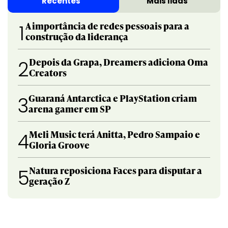
Recentes
Mais lidas
A importância de redes pessoais para a
1
construção da liderança
Depois da Grapa, Dreamers adiciona Oma
2
Creators
Guaraná Antarctica e PlayStation criam
3
arena gamer em SP
Meli Music terá Anitta, Pedro Sampaio e
4
Gloria Groove
Natura reposiciona Faces para disputar a
5
geração Z