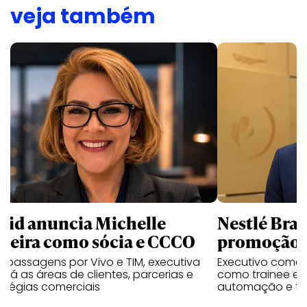
veja também
uid anuncia Michelle
Nestlé Bras
rreira como sócia e CCCO
promoção 
 passagens por Vivo e TIM, executiva
Executivo come
rará as áreas de clientes, parcerias e
como trainee e c
atégias comerciais
automação e tra