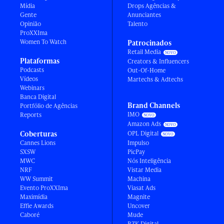
Mídia
Drops Agências &
Gente
Anunciantes
Opinião
Talento
ProXXIma
Women To Watch
Patrocinados
Retail Media
Plataformas
Creators & Influencers
Podcasts
Out-Of-Home
Vídeos
Martechs & Adtechs
Webinars
Banca Digital
Brand Channels
Portfólio de Agências
IMO
Reports
Amazon Ads
Coberturas
OPL Digital
Cannes Lions
Impulso
SXSW
PicPay
MWC
Nós Inteligência
NRF
Vistar Media
WW Summit
Machina
Evento ProXXIma
Viasat Ads
Maximídia
Magnite
Effie Awards
Uncover
Caboré
Mude
RZK Digital