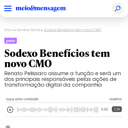
Início
▸
Gente
▸
Gente
▸
Sodexo Benefícios tem novo CMO
gente
Sodexo Benefícios tem
novo CMO
Renato Pelissaro assume a função e será um
dos principais responsáveis pelas ações de
transformação digital da companhia
ouça este conteúdo
readme
1.0x
0:00
i