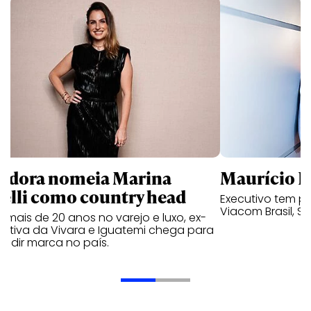
ndora nomeia Marina
Maurício K
relli como country head
Executivo tem pa
Viacom Brasil, So
mais de 20 anos no varejo e luxo, ex-
cutiva da Vivara e Iguatemi chega para
andir marca no país.