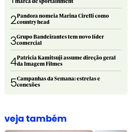
marca de sportainment
Pandora nomeia Marina Cirelli como
2
country head
Grupo Bandeirantes tem novo líder
3
comercial
Patricia Kamitsuji assume direção geral
4
da Imagem Filmes
Campanhas da Semana: estrelas e
5
conexões
veja também