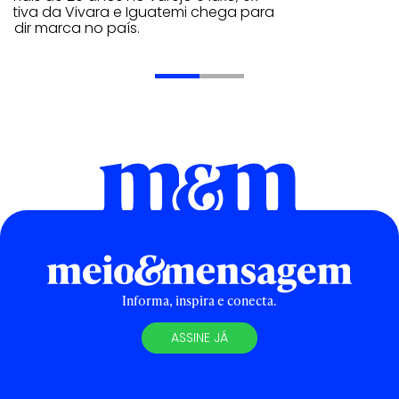
cutiva da Vivara e Iguatemi chega para
andir marca no país.
Informa, inspira e conecta.
ASSINE JÁ