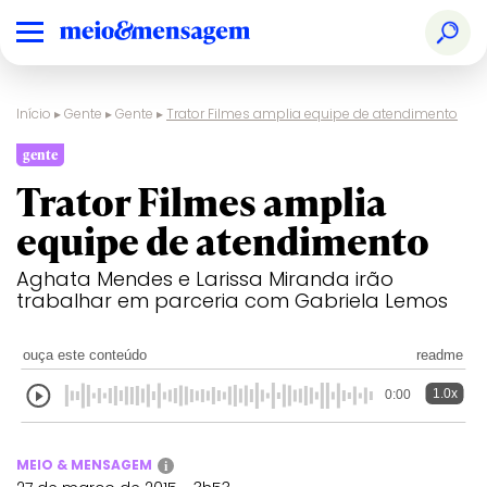
Início
▸
Gente
▸
Gente
▸
Trator Filmes amplia equipe de atendimento
gente
Trator Filmes amplia
equipe de atendimento
Aghata Mendes e Larissa Miranda irão
trabalhar em parceria com Gabriela Lemos
ouça este conteúdo
readme
1.0x
0:00
MEIO & MENSAGEM
i