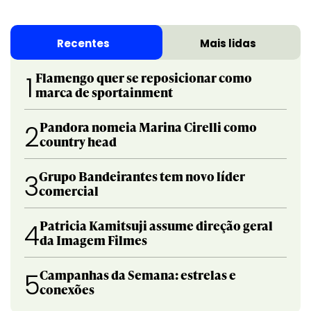
Recentes
Mais lidas
Flamengo quer se reposicionar como
1
marca de sportainment
Pandora nomeia Marina Cirelli como
2
country head
Grupo Bandeirantes tem novo líder
3
comercial
Patricia Kamitsuji assume direção geral
4
da Imagem Filmes
Campanhas da Semana: estrelas e
5
conexões