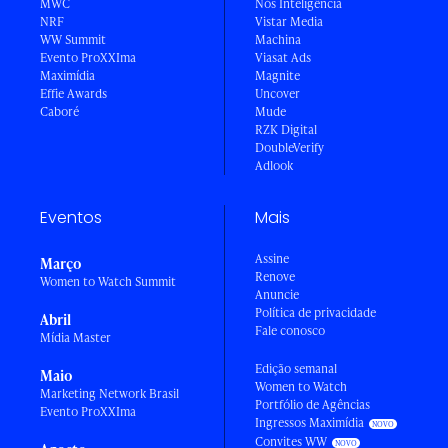
MWC
Nós Inteligência
NRF
Vistar Media
WW Summit
Machina
Evento ProXXIma
Viasat Ads
Maximídia
Magnite
Effie Awards
Uncover
Caboré
Mude
RZK Digital
DoubleVerify
Adlook
Eventos
Mais
Assine
Março
Renove
Women to Watch Summit
Anuncie
Política de privacidade
Abril
Fale conosco
Mídia Master
Edição semanal
Maio
Women to Watch
Marketing Network Brasil
Portfólio de Agências
Evento ProXXIma
Ingressos Maximídia
Convites WW