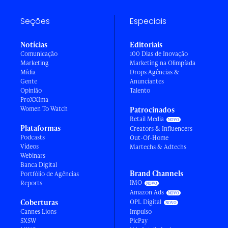
Seções
Especiais
Notícias
Editoriais
Comunicação
100 Dias de Inovação
Marketing
Marketing na Olimpíada
Mídia
Drops Agências &
Gente
Anunciantes
Opinião
Talento
ProXXIma
Women To Watch
Patrocinados
Retail Media
Plataformas
Creators & Influencers
Podcasts
Out-Of-Home
Vídeos
Martechs & Adtechs
Webinars
Banca Digital
Brand Channels
Portfólio de Agências
IMO
Reports
Amazon Ads
Coberturas
OPL Digital
Cannes Lions
Impulso
SXSW
PicPay