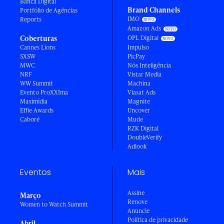
Banca Digital
Brand Channels
Portfólio de Agências
IMO
Reports
Amazon Ads
Coberturas
OPL Digital
Cannes Lions
Impulso
SXSW
PicPay
MWC
Nós Inteligência
NRF
Vistar Media
WW Summit
Machina
Evento ProXXIma
Viasat Ads
Maximídia
Magnite
Effie Awards
Uncover
Caboré
Mude
RZK Digital
DoubleVerify
Adlook
Eventos
Mais
Assine
Março
Renove
Women to Watch Summit
Anuncie
Política de privacidade
Abril