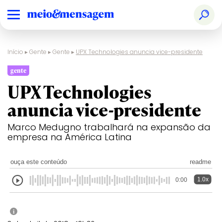
Início
▸
Gente
▸
Gente
▸
UPX Technologies anuncia vice-presidente
gente
UPX Technologies
anuncia vice-presidente
Marco Medugno trabalhará na expansão da
empresa na América Latina
ouça este conteúdo
readme
1.0x
0:00
i