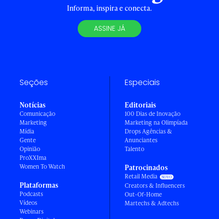
Informa, inspira e conecta.
ASSINE JÁ
Seções
Especiais
Notícias
Editoriais
Comunicação
100 Dias de Inovação
Marketing
Marketing na Olimpíada
Mídia
Drops Agências &
Gente
Anunciantes
Opinião
Talento
ProXXIma
Women To Watch
Patrocinados
Retail Media
Plataformas
Creators & Influencers
Podcasts
Out-Of-Home
Vídeos
Martechs & Adtechs
Webinars