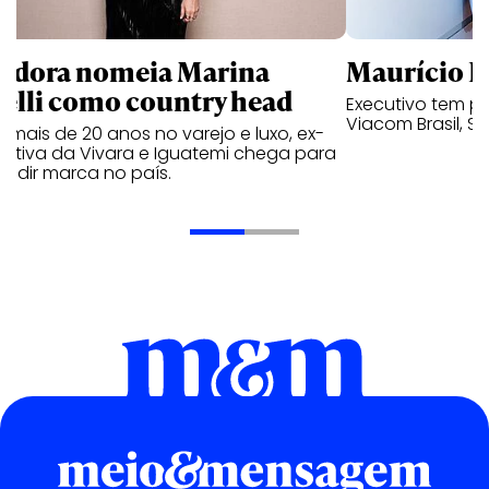
ndora nomeia Marina
Maurício K
relli como country head
Executivo tem pa
Viacom Brasil, So
mais de 20 anos no varejo e luxo, ex-
cutiva da Vivara e Iguatemi chega para
andir marca no país.