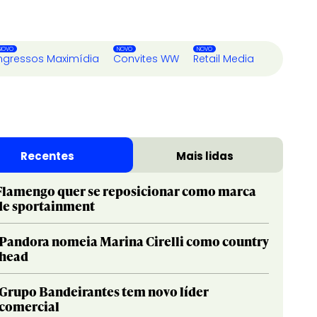
ngressos Maximídia
Convites WW
Retail Media
Recentes
Mais lidas
Flamengo quer se reposicionar como marca
de sportainment
Pandora nomeia Marina Cirelli como country
head
Grupo Bandeirantes tem novo líder
comercial