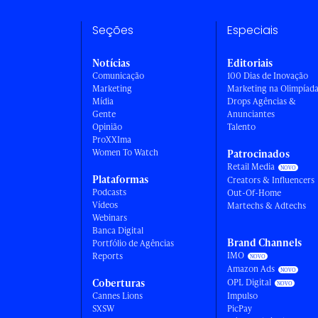
Seções
Especiais
Notícias
Editoriais
Comunicação
100 Dias de Inovação
Marketing
Marketing na Olimpíad
Mídia
Drops Agências &
Gente
Anunciantes
Opinião
Talento
ProXXIma
Women To Watch
Patrocinados
Retail Media
Plataformas
Creators & Influencers
Podcasts
Out-Of-Home
Vídeos
Martechs & Adtechs
Webinars
Banca Digital
Brand Channels
Portfólio de Agências
IMO
Reports
Amazon Ads
Coberturas
OPL Digital
Cannes Lions
Impulso
SXSW
PicPay