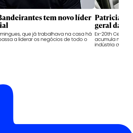
andeirantes tem novo líder
Patricia Ka
ial
geral da I
mingues, que já trabalhava na casa há
Ex-20th Century 
passa a liderar os negócios de todo o
acumula mais de
indústria audiov