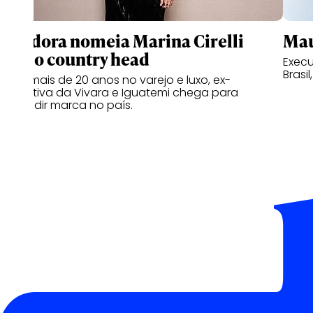
Pandora nomeia Marina Cirelli
Mau
como country head
Execu
Brasil
Com mais de 20 anos no varejo e luxo, ex-
executiva da Vivara e Iguatemi chega para
expandir marca no país.