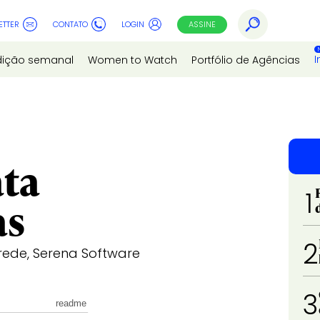
ETTER
CONTATO
LOGIN
ASSINE
I
dição semanal
Women to Watch
Portfólio de Agências
ata
1
as
2
rede, Serena Software
3
readme