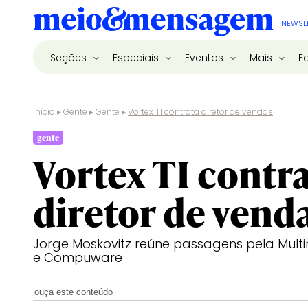
NEWSL
Seções
Especiais
Eventos
Mais
E
Início
▸
Gente
▸
Gente
▸
Vortex TI contrata diretor de vendas
gente
Vortex TI contr
diretor de vend
Jorge Moskovitz reúne passagens pela Multi
e Compuware
ouça este conteúdo