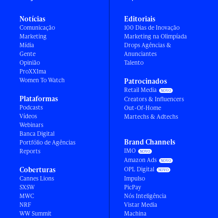
Notícias
Editoriais
Comunicação
100 Dias de Inovação
Marketing
Marketing na Olimpíada
Mídia
Drops Agências &
Gente
Anunciantes
Opinião
Talento
ProXXIma
Women To Watch
Patrocinados
Retail Media
Plataformas
Creators & Influencers
Podcasts
Out-Of-Home
Vídeos
Martechs & Adtechs
Webinars
Banca Digital
Brand Channels
Portfólio de Agências
IMO
Reports
Amazon Ads
Coberturas
OPL Digital
Cannes Lions
Impulso
SXSW
PicPay
MWC
Nós Inteligência
NRF
Vistar Media
WW Summit
Machina