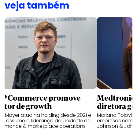
veja também
P Commerce promove
Medtronic 
retor de growth
diretora ge
no Mayer atua na holding desde 2021 e
Mariana Tolovi 
ra assume a liderança da unidade de
empresas como A
formance & marketplace operations
Johnson & John